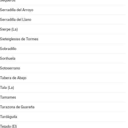
Sequeros
Serradilla del Arroyo
Serradilla del Llano
Sierpe (La)
Sieteiglesias de Tormes
Sobradillo
Sorihuela
Sotoserrano
Tabera de Abajo
Tala (La)
Tamames
Tarazona de Guareña
Tardáguila
Tejado (El)