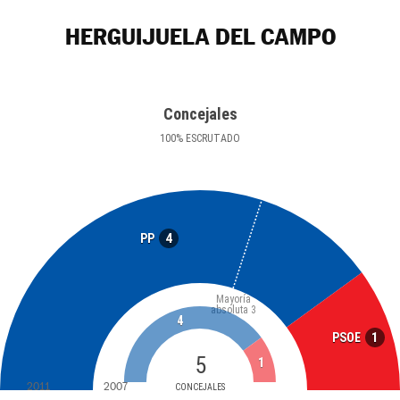
HERGUIJUELA DEL CAMPO
Concejales
100
%
ESCRUTADO
4
PP
Mayoría
absoluta
3
4
1
PSOE
5
1
2011
2007
CONCEJALES