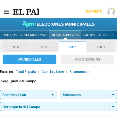
SUSCRÍBETE
26M | Elec
NOTICIAS
RESULTADOS 2023
RESULTADOS 2019
PACTOS
AUTONÓMIC
2019
2015
2011
2007
MUNICIPALES
AUTONÓMICAS
Estás en:
Total España
»
Castilla y León
»
Salamanca
»
Herguijuela del Campo