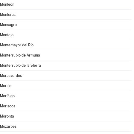
Monleón
Monleras
Monsagro
Montejo
Montemayor del Río
Monterrubio de Armuña
Monterrubio de la Sierra
Morasverdes
Morille
Moríñigo
Moriscos
Moronta
Mozárbez