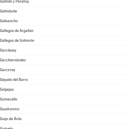
Galindo y Perahuy
Galinduste
Galisancho
Gallegos de Argañán
Gallegos de Solmirón
Garcibuey
Garcihernández
Garcirrey
Gejuelo del Barro
Golpejas
Gomecello
Guadramiro
Guijo de Ávila
Guijuelo