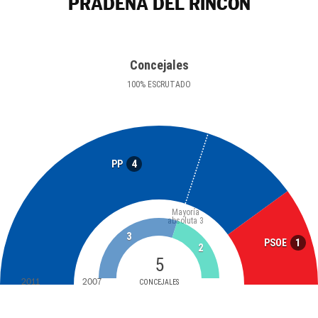
PRÁDENA DEL RINCÓN
Concejales
100
%
ESCRUTADO
4
PP
Mayoría
absoluta
3
3
1
PSOE
2
5
2011
2007
CONCEJALES