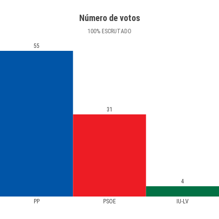
Número de votos
100
%
ESCRUTADO
55
31
4
PP
PSOE
IU-LV