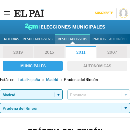
SUSCRÍBETE
26M | Elec
NOTICIAS
RESULTADOS 2023
RESULTADOS 2019
PACTOS
AUTONÓMIC
2019
2015
2011
2007
MUNICIPALES
AUTONÓMICAS
Estás en:
Total España
»
Madrid
»
Prádena del Rincón