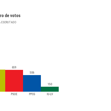
ro de votos
%
ESCRUTADO
659
506
150
PSOE
PPCG
IU-LV