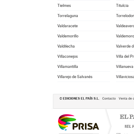
Tielmes
Titulcia
Torrelaguna
Torrelodo
Valdaracete
Valdeaver
Valdemorillo
Valdemor
Valdilecha
Valverde d
Villaconejos
Villa del P
Villamantilla
Villanueva
Villarejo de Salvanés
Villavicio
EDICIONES EL PAÍS S.L.
©
Contacto
Venta de 