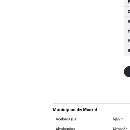
C
I
Municipios de Madrid
Acebeda (La)
Ajalvir
Alcobendas
Alcorcón