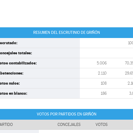
RESUMEN DEL ESCRUTINIO DE GRIÑÓN
scrutado:
10
oncejales totales:
otos contabilizados:
5.006
70,3
bstenciones:
2.110
29,6
otos nulos:
108
2,1
otos en blanco:
186
3,
VOTOS POR PARTIDOS EN GRIÑÓN
ARTIDO
CONCEJALES
VOTOS