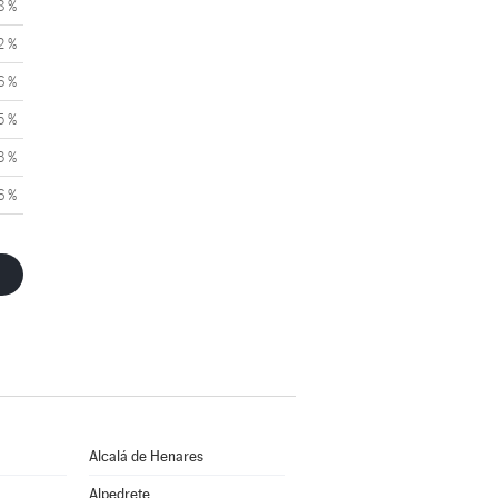
8 %
2 %
6 %
5 %
3 %
6 %
Alcalá de Henares
Alpedrete