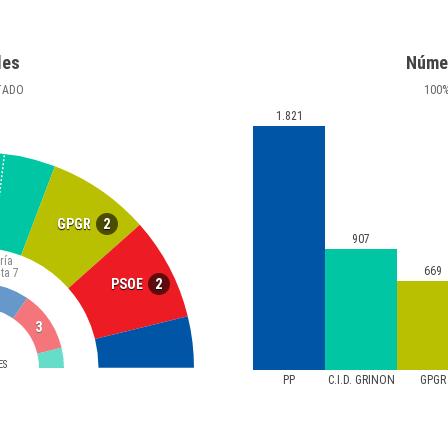
les
Núme
TADO
100
1.821
2
GPGR
907
ría
669
ta
7
2
PSOE
3
ES
PP
C.I.D. GRIÑON
GPGR