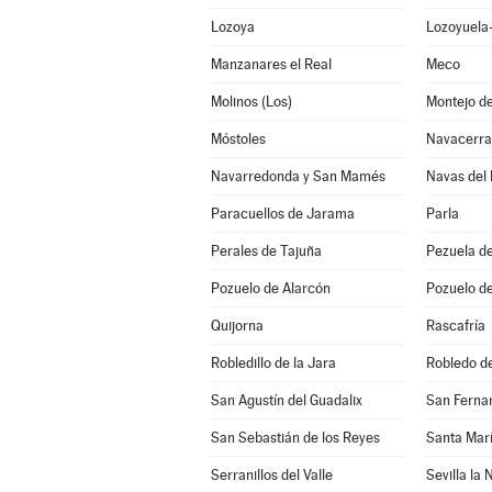
Lozoya
Lozoyuela-
Manzanares el Real
Meco
Molinos (Los)
Montejo de
Móstoles
Navacerr
Navarredonda y San Mamés
Navas del
Paracuellos de Jarama
Parla
Perales de Tajuña
Pezuela de
Pozuelo de Alarcón
Pozuelo de
Quijorna
Rascafría
Robledillo de la Jara
Robledo d
San Agustín del Guadalix
San Ferna
San Sebastián de los Reyes
Santa Mar
Serranillos del Valle
Sevilla la