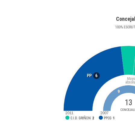
Conceja
100
%
ESCRU
6
PP
Mayo
absolu
9
13
CONCEJAL
2011
2007
C.I.D. GRIÑON
2
PPCG
1