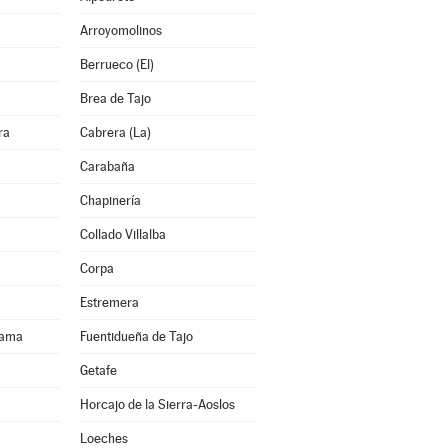
Arroyomolinos
Berrueco (El)
Brea de Tajo
ra
Cabrera (La)
Carabaña
Chapinería
Collado Villalba
Corpa
Estremera
rama
Fuentidueña de Tajo
Getafe
Horcajo de la Sierra-Aoslos
Loeches