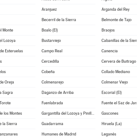
Aranjuez
Arganda del Rey
Becerril de la Sierra
Belmonte de Tajo
el Monte
Boalo (El)
Braojos
el Lozoya
Bustarviejo
Cabanillas de la Sier
e Esteruelas
Campo Real
Canencia
s
Cercedilla
Cervera de Buitrago
los
Cobeña
Collado Mediano
de Oreja
Colmenarejo
Colmenar Viejo
a Sagra
Daganzo de Arriba
Escorial (El)
Torote
Fuenlabrada
Fuente el Saz de Ja
e los Montes
Gargantilla del Lozoya y Pinilla de Buitrago
Gascones
e la Sierra
Guadarrama
Hiruela (La)
anzanares
Humanes de Madrid
Leganés