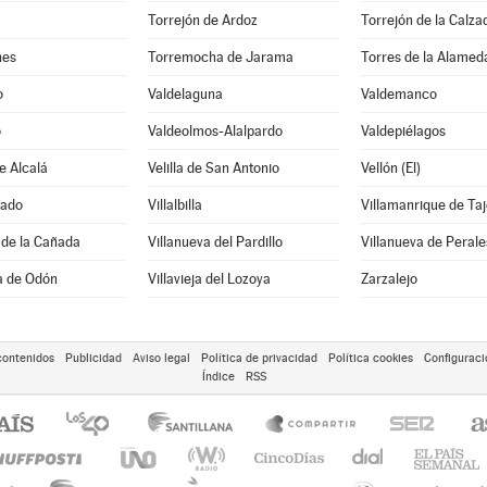
Torrejón de Ardoz
Torrejón de la Calza
nes
Torremocha de Jarama
Torres de la Alamed
o
Valdelaguna
Valdemanco
o
Valdeolmos-Alalpardo
Valdepiélagos
e Alcalá
Velilla de San Antonio
Vellón (El)
rado
Villalbilla
Villamanrique de Taj
 de la Cañada
Villanueva del Pardillo
Villanueva de Perale
sa de Odón
Villavieja del Lozoya
Zarzalejo
contenidos
Publicidad
Aviso legal
Política de privacidad
Política cookies
Configuraci
Índice
RSS