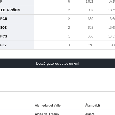
PP
6
1.821
37,1
.I.D. GRIÑON
2
907
18,5
GPGR
2
669
13,6
PSOE
2
659
13,4
PPCG
1
506
10,3
U-LV
0
150
3,0
Descárgate los datos en xml
Alameda del Valle
Álamo (El)
Aldea del Fresno
Algete