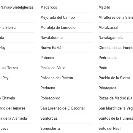
Navas-Sieteiglesias
Madarcos
Madrid
Mejorada del Campo
Miraflores de la Sier
 la Sierra
Moraleja de Enmedio
Moralzarzal
ada
Navalafuente
Navalagamella
 Rey
Nuevo Baztán
Olmeda de las Fuent
Patones
Pedrezuela
 las Torres
Pinilla del Valle
Pinto
l Rey
Prádena del Rincón
Puebla de la Sierra
Redueña
Ribatejada
e Chavela
Robregordo
Rozas de Madrid (La
ndo de Henares
San Lorenzo de El Escorial
San Martín de la Veg
ía de la Alameda
Santorcaz
Santos de la Humosa
 Nueva
Somosierra
Soto del Real