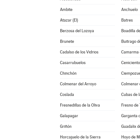
Ambite
Anchuelo
Atazar (El)
Batres
Berzosa del Lozoya
Boadilla d
Brunete
Buitrago d
Cadalso de los Vidrios
Camarma d
Casarrubuelos
Ceniciento
Chinchón
Ciempozue
Colmenar del Arroyo
Colmenar 
Coslada
Cubas de l
Fresnedillas de la Oliva
Fresno de 
Galapagar
Garganta d
Griñón
Guadalix d
Horcajuelo de la Sierra
Hoyo de M