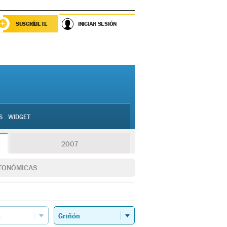
SUSCRÍBETE
INICIAR SESIÓN
S
WIDGET
2007
TONÓMICAS