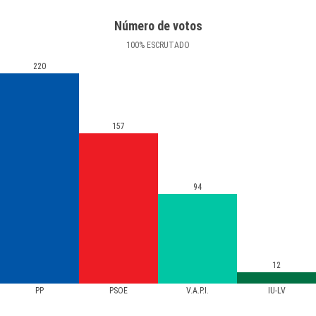
Número de votos
100
%
ESCRUTADO
220
157
94
12
PP
PSOE
V.A.P.I.
IU-LV