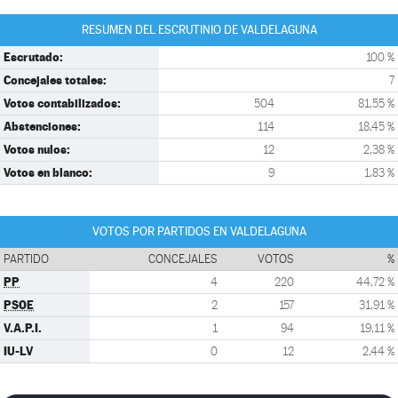
RESUMEN DEL ESCRUTINIO DE VALDELAGUNA
Escrutado:
100 %
Concejales totales:
7
Votos contabilizados:
504
81,55 %
Abstenciones:
114
18,45 %
Votos nulos:
12
2,38 %
Votos en blanco:
9
1,83 %
VOTOS POR PARTIDOS EN VALDELAGUNA
PARTIDO
CONCEJALES
VOTOS
%
PP
4
220
44,72 %
PSOE
2
157
31,91 %
V.A.P.I.
1
94
19,11 %
IU-LV
0
12
2,44 %