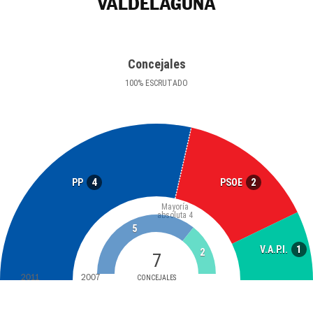
VALDELAGUNA
Concejales
100
%
ESCRUTADO
4
2
PP
PSOE
Mayoría
absoluta
4
5
1
V.A.P.I.
2
7
2011
2007
CONCEJALES