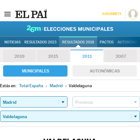
SUSCRÍBETE
26M | Elec
NOTICIAS
RESULTADOS 2023
RESULTADOS 2019
PACTOS
AUTONÓMIC
2019
2015
2011
2007
MUNICIPALES
AUTONÓMICAS
Estás en:
Total España
»
Madrid
»
Valdelaguna