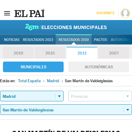
SUSCRÍBETE
26M | Elec
NOTICIAS
RESULTADOS 2023
RESULTADOS 2019
PACTOS
AUTONÓMIC
2019
2015
2011
2007
MUNICIPALES
AUTONÓMICAS
Estás en:
Total España
»
Madrid
»
San Martín de Valdeiglesias