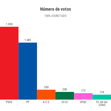
Número de votos
100
%
ESCRUTADO
1.898
1.485
260
206
173
134
PSOE
PP
A.C.S.
IU-LV
UPyD
FE de las
JONS