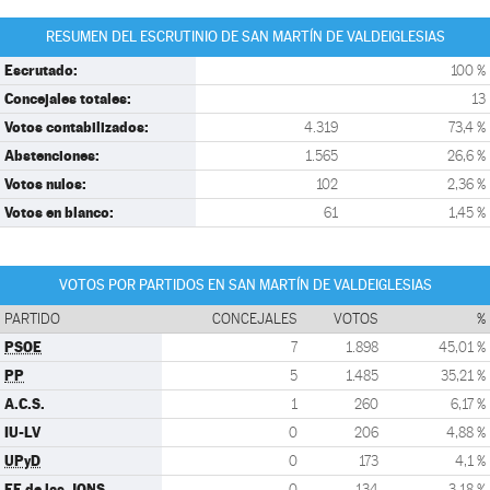
RESUMEN DEL ESCRUTINIO DE SAN MARTÍN DE VALDEIGLESIAS
Escrutado:
100 %
Concejales totales:
13
Votos contabilizados:
4.319
73,4 %
Abstenciones:
1.565
26,6 %
Votos nulos:
102
2,36 %
Votos en blanco:
61
1,45 %
VOTOS POR PARTIDOS EN SAN MARTÍN DE VALDEIGLESIAS
PARTIDO
CONCEJALES
VOTOS
%
PSOE
7
1.898
45,01 %
PP
5
1.485
35,21 %
A.C.S.
1
260
6,17 %
IU-LV
0
206
4,88 %
UPyD
0
173
4,1 %
FE de las JONS
0
134
3,18 %