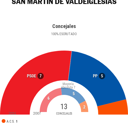
SAN MARTÍN DE VALDEIGLESIAS
Concejales
100
%
ESCRUTADO
7
5
PSOE
PP
Mayoría
absoluta
7
5
6
13
2
2011
2007
CONCEJALES
A.C.S.
1