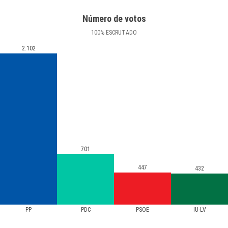
Número de votos
100
%
ESCRUTADO
2.102
701
447
432
PP
PDC
PSOE
IU-LV