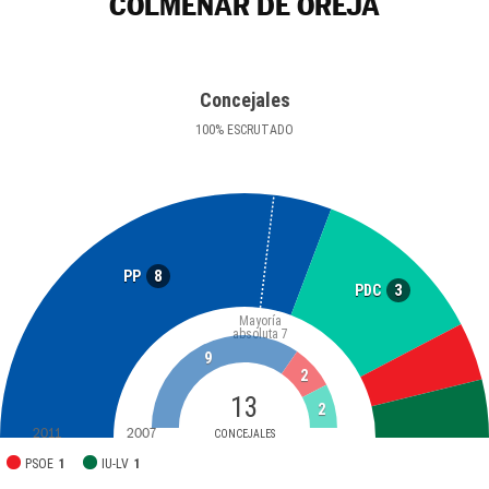
COLMENAR DE OREJA
Concejales
100
%
ESCRUTADO
8
PP
3
PDC
Mayoría
absoluta
7
9
2
13
2
2011
2007
CONCEJALES
PSOE
1
IU-LV
1