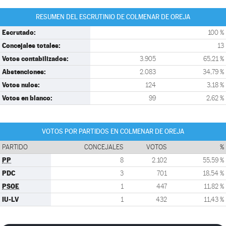
RESUMEN DEL ESCRUTINIO DE COLMENAR DE OREJA
Escrutado:
100 %
Concejales totales:
13
Votos contabilizados:
3.905
65,21 %
Abstenciones:
2.083
34,79 %
Votos nulos:
124
3,18 %
Votos en blanco:
99
2,62 %
VOTOS POR PARTIDOS EN COLMENAR DE OREJA
PARTIDO
CONCEJALES
VOTOS
%
PP
8
2.102
55,59 %
PDC
3
701
18,54 %
PSOE
1
447
11,82 %
IU-LV
1
432
11,43 %