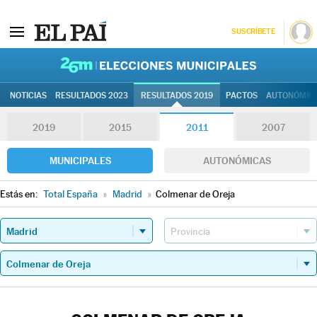
SUSCRÍBETE
26M | Elec
NOTICIAS
RESULTADOS 2023
RESULTADOS 2019
PACTOS
AUTONÓMIC
2019
2015
2011
2007
MUNICIPALES
AUTONÓMICAS
Estás en:
Total España
»
Madrid
»
Colmenar de Oreja