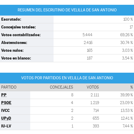
RESUMEN DEL ESCRUTINIO DE VELILLA DE SAN ANTONIO
Escrutado:
100 %
Concejales totales:
17
Votos contabilizados:
5.444
69,26 %
Abstenciones:
2.416
30,74 %
Votos nulos:
165
3,03 %
Votos en blanco:
187
3,54 %
VOTOS POR PARTIDOS EN VELILLA DE SAN ANTONIO
PARTIDO
CONCEJALES
VOTOS
%
PP
8
2.111
39,99 %
PSOE
4
1.219
23,09 %
IVCC
2
714
13,53 %
UPyD
2
655
12,41 %
IU-LV
1
393
7,44 %