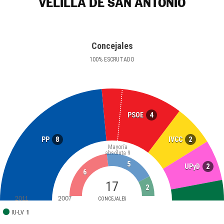
VELILLA DE SAN ANTONIO
Concejales
100
%
ESCRUTADO
4
PSOE
8
2
PP
IVCC
Mayoría
absoluta
9
5
2
UPyD
6
17
2
2011
2007
CONCEJALES
IU-LV
1