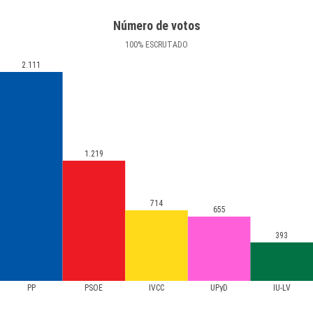
Número de votos
100
%
ESCRUTADO
2.111
1.219
714
655
393
PP
PSOE
IVCC
UPyD
IU-LV