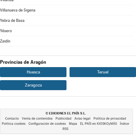
Villanueva de Sigena
Yebra de Basa
Yésero
Zaidín
Provincias de Aragón
Huesca
Teruel
Zaragoza
EDICIONES EL PAÍS S.L.
©
Contacto
Venta de contenidos
Publicidad
Aviso legal
Política de privacidad
Política cookies
Configuración de cookies
Mapa
EL PAÍS en KIOSKOyMÁS
Índice
RSS