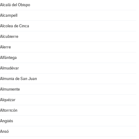
Alcalá del Obispo
Alcampell
Alcolea de Cinca
Alcubierre
Alerre
Alfántega
Almudévar
Almunia de San Juan
Almuniente
Alquézar
Altorricón
Angüés
Ansó