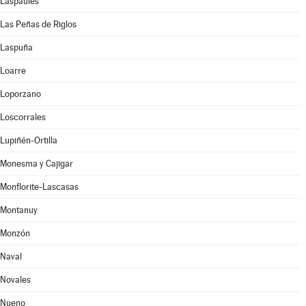
Laspaúles
Las Peñas de Riglos
Laspuña
Loarre
Loporzano
Loscorrales
Lupiñén-Ortilla
Monesma y Cajigar
Monflorite-Lascasas
Montanuy
Monzón
Naval
Novales
Nueno