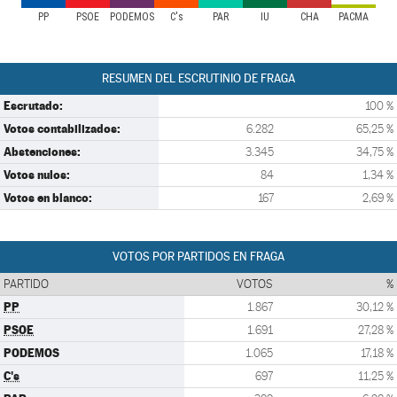
PP
PSOE
PODEMOS
C's
PAR
IU
CHA
PACMA
RESUMEN DEL ESCRUTINIO DE FRAGA
Escrutado:
100 %
Votos contabilizados:
6.282
65,25 %
Abstenciones:
3.345
34,75 %
Votos nulos:
84
1,34 %
Votos en blanco:
167
2,69 %
VOTOS POR PARTIDOS EN FRAGA
PARTIDO
VOTOS
%
PP
1.867
30,12 %
PSOE
1.691
27,28 %
PODEMOS
1.065
17,18 %
C's
697
11,25 %