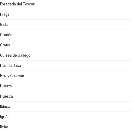
Foradada del Toscar
Fraga
Gistaín
Grañén
Graus
Gurrea de Gállego
Hoz de Jaca
Hoz y Costean
Huerto
Huesca
Ibieca
Igriés
Ilche