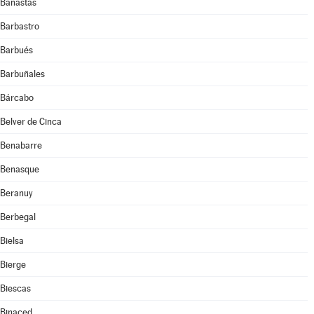
Banastás
Barbastro
Barbués
Barbuñales
Bárcabo
Belver de Cinca
Benabarre
Benasque
Beranuy
Berbegal
Bielsa
Bierge
Biescas
Binaced