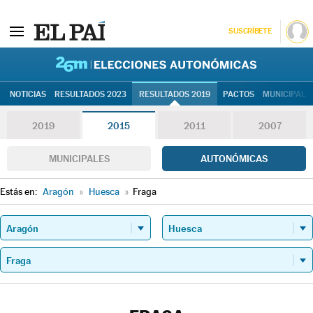
SUSCRÍBETE
26M | Elec
NOTICIAS
RESULTADOS 2023
RESULTADOS 2019
PACTOS
MUNICIPALE
2019
2015
2011
2007
MUNICIPALES
AUTONÓMICAS
Estás en:
Aragón
»
Huesca
»
Fraga