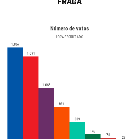
FRAGA
Número de votos
100
%
ESCRUTADO
1.867
1.691
1.065
697
389
148
78
28