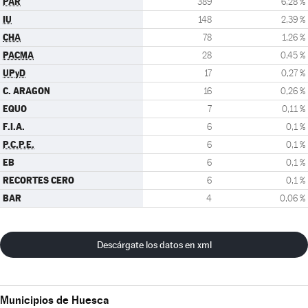
PAR
389
6,28 %
IU
148
2,39 %
CHA
78
1,26 %
PACMA
28
0,45 %
UPyD
17
0,27 %
C. ARAGON
16
0,26 %
EQUO
7
0,11 %
F.I.A.
6
0,1 %
P.C.P.E.
6
0,1 %
EB
6
0,1 %
RECORTES CERO
6
0,1 %
BAR
4
0,06 %
Descárgate los datos en xml
Municipios de Huesca