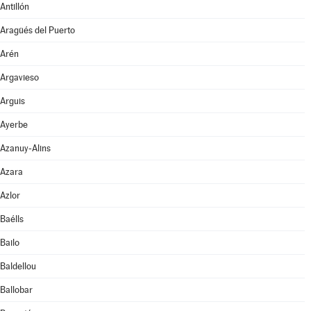
Antillón
Aragüés del Puerto
Arén
Argavieso
Arguis
Ayerbe
Azanuy-Alins
Azara
Azlor
Baélls
Bailo
Baldellou
Ballobar