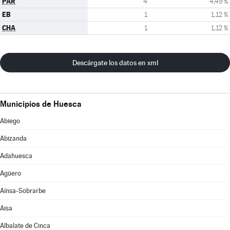
PAR
4
4,49 %
EB
1
1,12 %
CHA
1
1,12 %
Descárgate los datos en xml
Municipios de Huesca
Abiego
Abizanda
Adahuesca
Agüero
Aínsa-Sobrarbe
Aisa
Albalate de Cinca