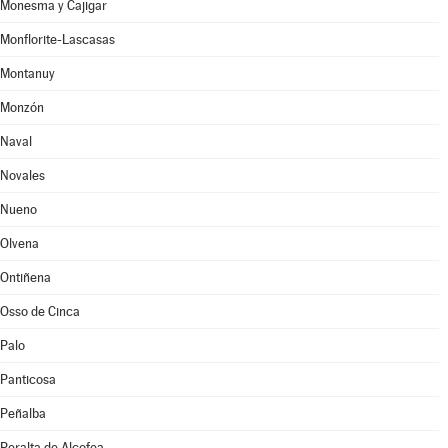
Monesma y Cajigar
Monflorite-Lascasas
Montanuy
Monzón
Naval
Novales
Nueno
Olvena
Ontiñena
Osso de Cinca
Palo
Panticosa
Peñalba
Peralta de Alcofea