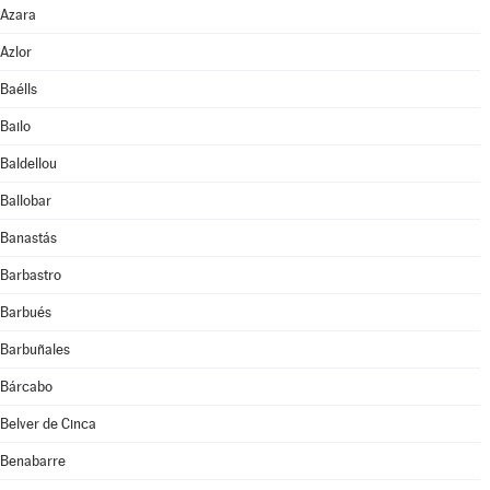
Azara
Azlor
Baélls
Bailo
Baldellou
Ballobar
Banastás
Barbastro
Barbués
Barbuñales
Bárcabo
Belver de Cinca
Benabarre