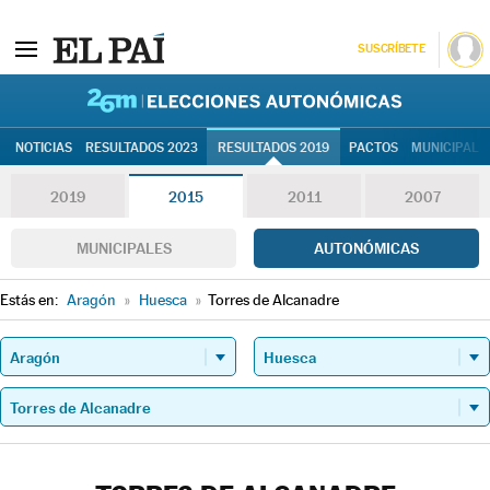
SUSCRÍBETE
26M | Elec
NOTICIAS
RESULTADOS 2023
RESULTADOS 2019
PACTOS
MUNICIPALE
2019
2015
2011
2007
MUNICIPALES
AUTONÓMICAS
Estás en:
Aragón
»
Huesca
»
Torres de Alcanadre