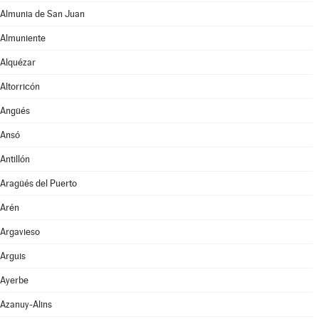
Almunia de San Juan
Almuniente
Alquézar
Altorricón
Angüés
Ansó
Antillón
Aragüés del Puerto
Arén
Argavieso
Arguis
Ayerbe
Azanuy-Alins