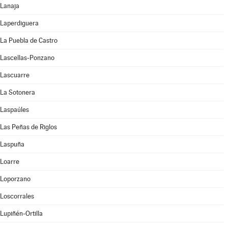
Lanaja
Laperdiguera
La Puebla de Castro
Lascellas-Ponzano
Lascuarre
La Sotonera
Laspaúles
Las Peñas de Riglos
Laspuña
Loarre
Loporzano
Loscorrales
Lupiñén-Ortilla