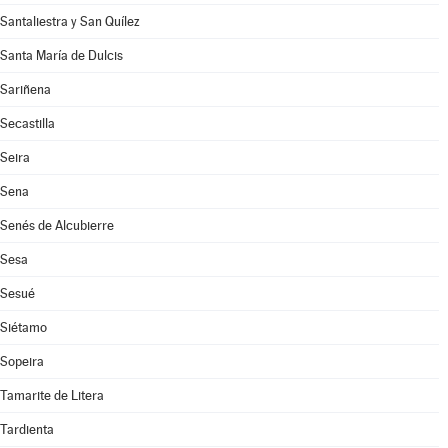
Santaliestra y San Quílez
Santa María de Dulcis
Sariñena
Secastilla
Seira
Sena
Senés de Alcubierre
Sesa
Sesué
Siétamo
Sopeira
Tamarite de Litera
Tardienta