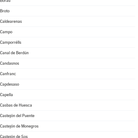
Borau
Broto
Caldearenas
Campo
Camporrélls
Canal de Berdún
Candasnos
Canfranc
Capdesaso
Capella
Casbas de Huesca
Castejón del Puente
Castejón de Monegros
Castejón de Sos