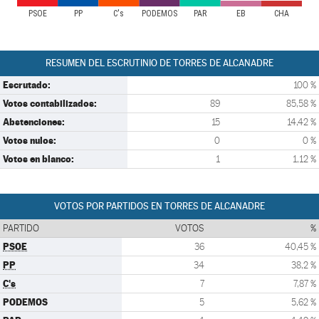
PSOE
PP
C's
PODEMOS
PAR
EB
CHA
RESUMEN DEL ESCRUTINIO DE TORRES DE ALCANADRE
Escrutado:
100 %
Votos contabilizados:
89
85,58 %
Abstenciones:
15
14,42 %
Votos nulos:
0
0 %
Votos en blanco:
1
1,12 %
VOTOS POR PARTIDOS EN TORRES DE ALCANADRE
PARTIDO
VOTOS
%
PSOE
36
40,45 %
PP
34
38,2 %
C's
7
7,87 %
PODEMOS
5
5,62 %