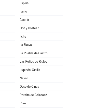
Esplús
Fanlo
Gistaín
Hoz y Costean
Ilche
La Fueva
La Puebla de Castro
Las Peñas de Riglos
Lupiñén-Ortilla
Naval
Osso de Cinca
Peralta de Calasanz
Plan