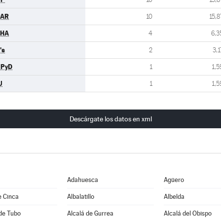
PAR
10
15,8
CHA
4
6,3
's
2
3,1
UPyD
1
1,5
U
1
1,5
Descárgate los datos en xml
Adahuesca
Agüero
e Cinca
Albalatillo
Albelda
de Tubo
Alcalá de Gurrea
Alcalá del Obispo