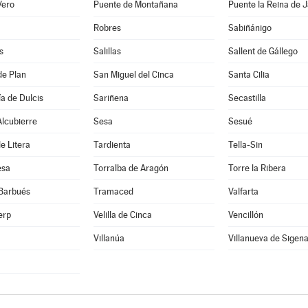
Vero
Puente de Montañana
Puente la Reina de 
Robres
Sabiñánigo
s
Salillas
Sallent de Gállego
de Plan
San Miguel del Cinca
Santa Cilia
a de Dulcis
Sariñena
Secastilla
lcubierre
Sesa
Sesué
e Litera
Tardienta
Tella-Sin
esa
Torralba de Aragón
Torre la Ribera
 Barbués
Tramaced
Valfarta
erp
Velilla de Cinca
Vencillón
Villanúa
Villanueva de Sigen