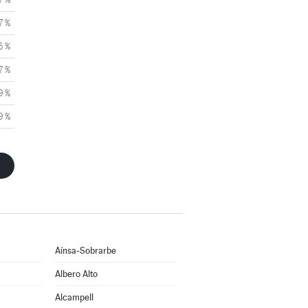
7 %
5 %
7 %
9 %
9 %
Aínsa-Sobrarbe
Albero Alto
Alcampell