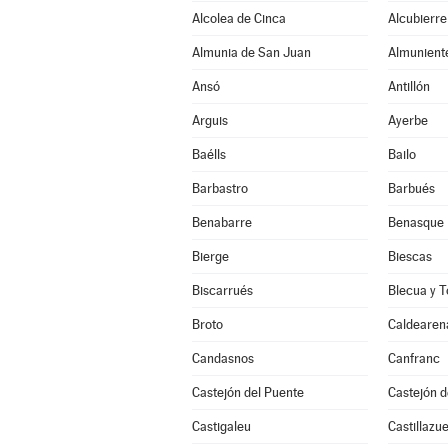
Alcolea de Cinca
Alcubierre
Almunia de San Juan
Almunient
Ansó
Antillón
Arguis
Ayerbe
Baélls
Bailo
Barbastro
Barbués
Benabarre
Benasque
Bierge
Biescas
Biscarrués
Blecua y T
Broto
Caldearen
Candasnos
Canfranc
Castejón del Puente
Castejón 
Castigaleu
Castillazue