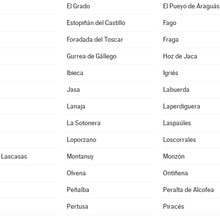
El Grado
El Pueyo de Araguás
Estopiñán del Castillo
Fago
Foradada del Toscar
Fraga
Gurrea de Gállego
Hoz de Jaca
Ibieca
Igriés
Jasa
Labuerda
Lanaja
Laperdiguera
La Sotonera
Laspaúles
Loporzano
Loscorrales
e-Lascasas
Montanuy
Monzón
Olvena
Ontiñena
Peñalba
Peralta de Alcofea
Pertusa
Piracés