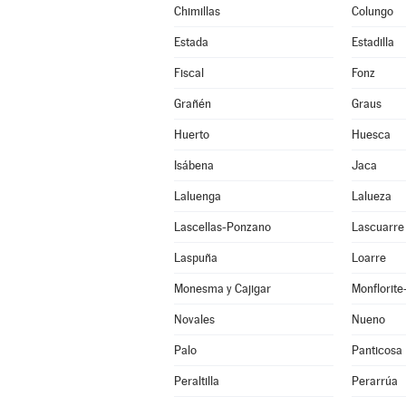
Chimillas
Colungo
Estada
Estadilla
Fiscal
Fonz
Grañén
Graus
Huerto
Huesca
Isábena
Jaca
Laluenga
Lalueza
Lascellas-Ponzano
Lascuarre
Laspuña
Loarre
Monesma y Cajigar
Monflorit
Novales
Nueno
Palo
Panticosa
Peraltilla
Perarrúa