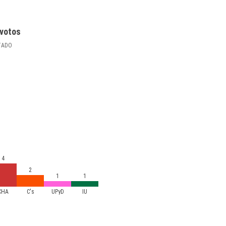
votos
TADO
4
2
1
1
CHA
C's
UPyD
IU