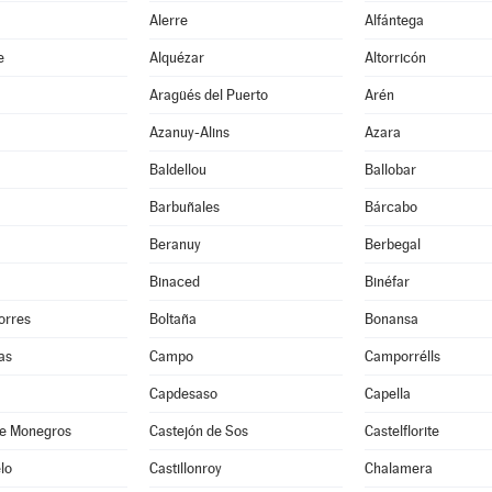
Alerre
Alfántega
e
Alquézar
Altorricón
Aragüés del Puerto
Arén
Azanuy-Alins
Azara
Baldellou
Ballobar
Barbuñales
Bárcabo
Beranuy
Berbegal
Binaced
Binéfar
orres
Boltaña
Bonansa
as
Campo
Camporrélls
Capdesaso
Capella
de Monegros
Castejón de Sos
Castelflorite
lo
Castillonroy
Chalamera