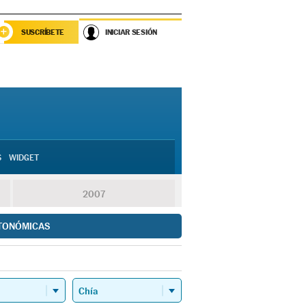
SUSCRÍBETE
INICIAR SESIÓN
S
WIDGET
2007
TONÓMICAS