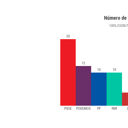
Número de 
100
%
ESCRU
20
12
10
10
PSOE
PODEMOS
PP
PAR