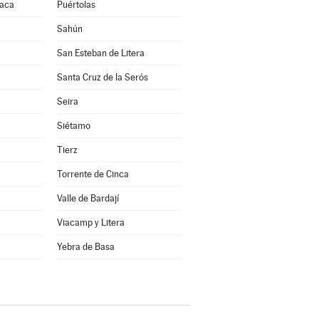
Jaca
Puértolas
Sahún
San Esteban de Litera
Santa Cruz de la Serós
Seira
Siétamo
Tierz
Torrente de Cinca
Valle de Bardají
Viacamp y Litera
a
Yebra de Basa