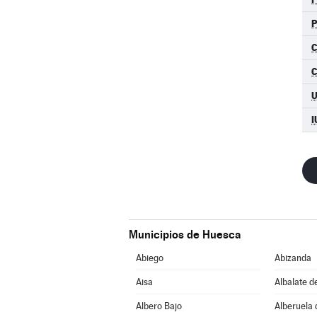
C
I
Municipios de Huesca
Abiego
Abizanda
Aisa
Albalate d
Albero Bajo
Alberuela 