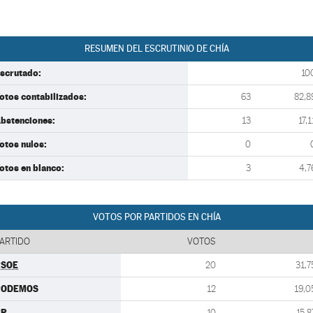
RESUMEN DEL ESCRUTINIO DE CHÍA
scrutado:
10
otos contabilizados:
63
82,8
bstenciones:
13
17,1
otos nulos:
0
otos en blanco:
3
4,7
VOTOS POR PARTIDOS EN CHÍA
ARTIDO
VOTOS
PSOE
20
31,7
PODEMOS
12
19,0
PP
10
15,8