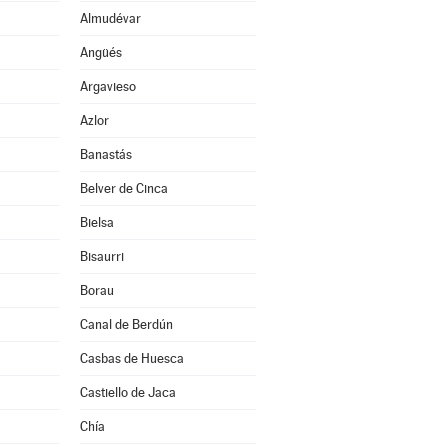
Almudévar
Angüés
Argavieso
Azlor
Banastás
Belver de Cinca
Bielsa
Bisaurri
Borau
Canal de Berdún
Casbas de Huesca
Castiello de Jaca
Chía