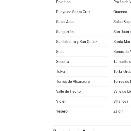
Poleñino
Pozán de 
Pueyo de Santa Cruz
Quicena
Salas Altas
Salas Baja
Sangarrén
San Juan 
Santaliestra y San Quílez
Santa Marí
Sena
Senés de A
Sopeira
Tamarite d
Tolva
Torla-Ord
Torres de Alcanadre
Torres de
Valle de Hecho
Valle de Li
Vicién
Villanova
Yésero
Zaidín