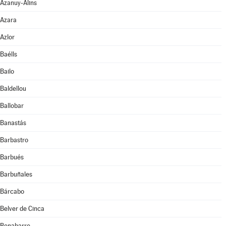
Azanuy-Alins
Azara
Azlor
Baélls
Bailo
Baldellou
Ballobar
Banastás
Barbastro
Barbués
Barbuñales
Bárcabo
Belver de Cinca
Benabarre