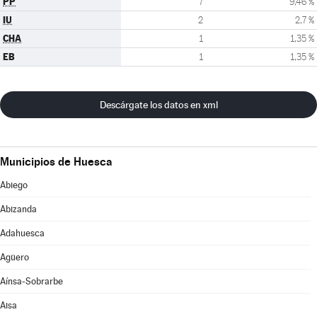
PP
7
9,46 %
IU
2
2,7 %
CHA
1
1,35 %
EB
1
1,35 %
Descárgate los datos en xml
Municipios de Huesca
Abiego
Abizanda
Adahuesca
Agüero
Aínsa-Sobrarbe
Aisa