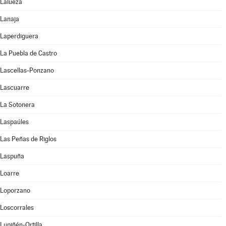
Lalueza
Lanaja
Laperdiguera
La Puebla de Castro
Lascellas-Ponzano
Lascuarre
La Sotonera
Laspaúles
Las Peñas de Riglos
Laspuña
Loarre
Loporzano
Loscorrales
Lupiñén-Ortilla