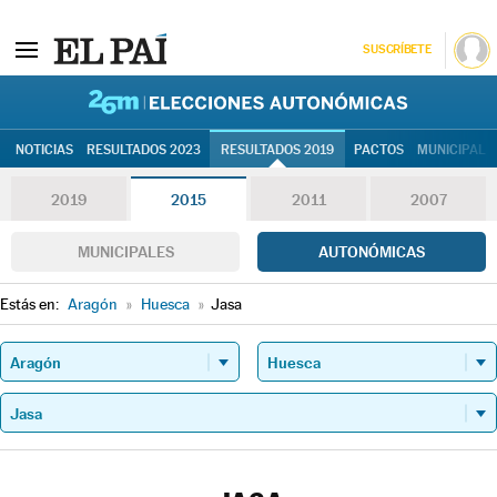
SUSCRÍBETE
26M | Elec
NOTICIAS
RESULTADOS 2023
RESULTADOS 2019
PACTOS
MUNICIPALE
2019
2015
2011
2007
MUNICIPALES
AUTONÓMICAS
Estás en:
Aragón
»
Huesca
»
Jasa