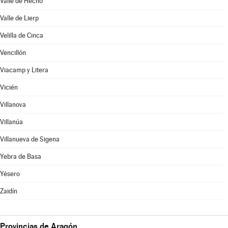
Valle de Hecho
Valle de Lierp
Velilla de Cinca
Vencillón
Viacamp y Litera
Vicién
Villanova
Villanúa
Villanueva de Sigena
Yebra de Basa
Yésero
Zaidín
Provincias de Aragón