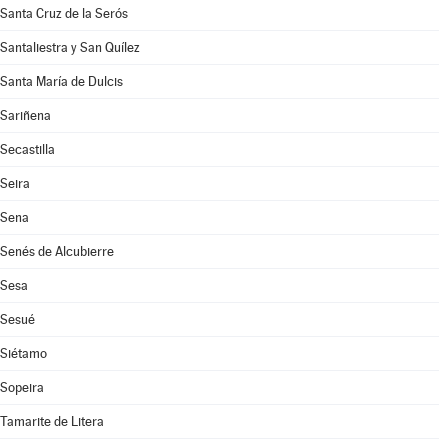
Santa Cruz de la Serós
Santaliestra y San Quílez
Santa María de Dulcis
Sariñena
Secastilla
Seira
Sena
Senés de Alcubierre
Sesa
Sesué
Siétamo
Sopeira
Tamarite de Litera