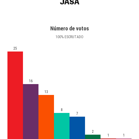
JASA
Número de votos
100
%
ESCRUTADO
25
16
13
8
7
2
1
1