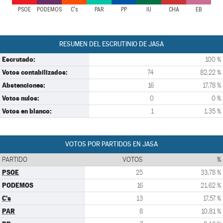
PSOE
PODEMOS
C's
PAR
PP
IU
CHA
EB
RESUMEN DEL ESCRUTINIO DE JASA
Escrutado:
100 %
Votos contabilizados:
74
82,22 %
Abstenciones:
16
17,78 %
Votos nulos:
0
0 %
Votos en blanco:
1
1,35 %
VOTOS POR PARTIDOS EN JASA
PARTIDO
VOTOS
%
PSOE
25
33,78 %
PODEMOS
16
21,62 %
C's
13
17,57 %
PAR
8
10,81 %