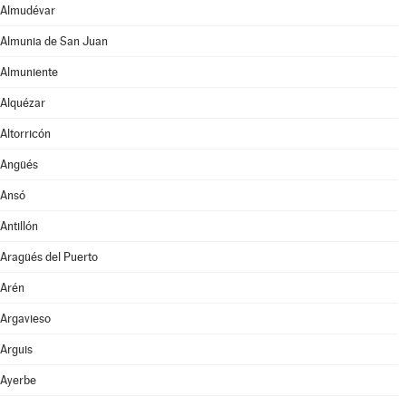
Almudévar
Almunia de San Juan
Almuniente
Alquézar
Altorricón
Angüés
Ansó
Antillón
Aragüés del Puerto
Arén
Argavieso
Arguis
Ayerbe