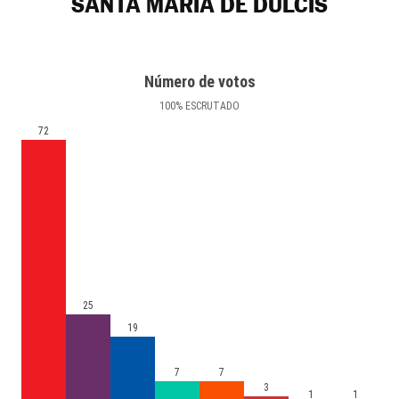
SANTA MARÍA DE DULCIS
Número de votos
100
%
ESCRUTADO
72
25
19
7
7
3
1
1