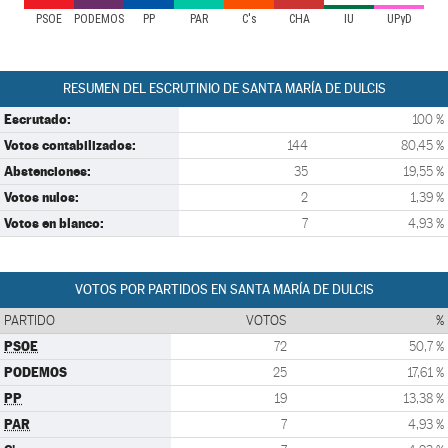
PSOE
PODEMOS
PP
PAR
C's
CHA
IU
UPyD
RESUMEN DEL ESCRUTINIO DE SANTA MARÍA DE DULCIS
Escrutado:
100 %
Votos contabilizados:
144
80,45 %
Abstenciones:
35
19,55 %
Votos nulos:
2
1,39 %
Votos en blanco:
7
4,93 %
VOTOS POR PARTIDOS EN SANTA MARÍA DE DULCIS
PARTIDO
VOTOS
%
PSOE
72
50,7 %
PODEMOS
25
17,61 %
PP
19
13,38 %
PAR
7
4,93 %