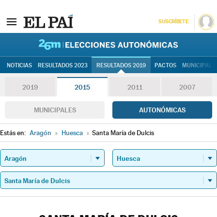
SUSCRÍBETE
26M | Elec
NOTICIAS
RESULTADOS 2023
RESULTADOS 2019
PACTOS
MUNICIPALE
2019
2015
2011
2007
MUNICIPALES
AUTONÓMICAS
Estás en:
Aragón
»
Huesca
»
Santa María de Dulcis