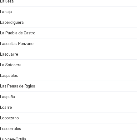
Lalueza
Lanaja
Laperdiguera
La Puebla de Castro
Lascellas-Ponzano
Lascuarre
La Sotonera
Laspaúles
Las Peñas de Riglos
Laspuña
Loarre
Loporzano
Loscorrales
Lupiñén-Ortilla