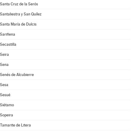
Santa Cruz de la Serós
Santaliestra y San Quílez
Santa María de Dulcis
Sariñena
Secastilla
Seira
Sena
Senés de Alcubierre
Sesa
Sesué
Siétamo
Sopeira
Tamarite de Litera