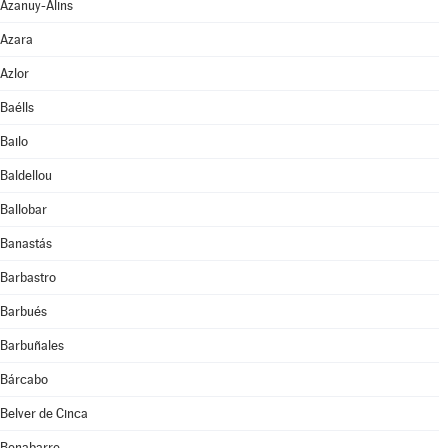
Azanuy-Alins
Azara
Azlor
Baélls
Bailo
Baldellou
Ballobar
Banastás
Barbastro
Barbués
Barbuñales
Bárcabo
Belver de Cinca
Benabarre