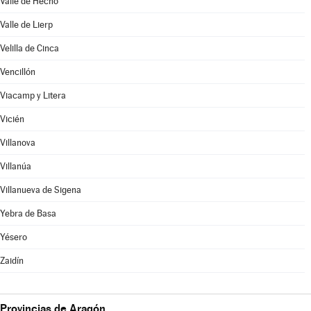
Valle de Hecho
Valle de Lierp
Velilla de Cinca
Vencillón
Viacamp y Litera
Vicién
Villanova
Villanúa
Villanueva de Sigena
Yebra de Basa
Yésero
Zaidín
Provincias de Aragón