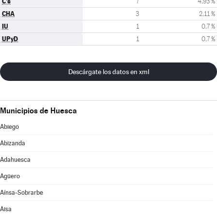
C's
7
4,93 %
CHA
3
2,11 %
IU
1
0,7 %
UPyD
1
0,7 %
Descárgate los datos en xml
Municipios de Huesca
Abiego
Abizanda
Adahuesca
Agüero
Aínsa-Sobrarbe
Aisa