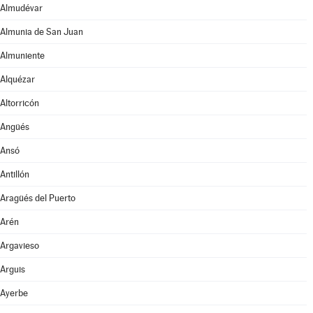
Almudévar
Almunia de San Juan
Almuniente
Alquézar
Altorricón
Angüés
Ansó
Antillón
Aragüés del Puerto
Arén
Argavieso
Arguis
Ayerbe