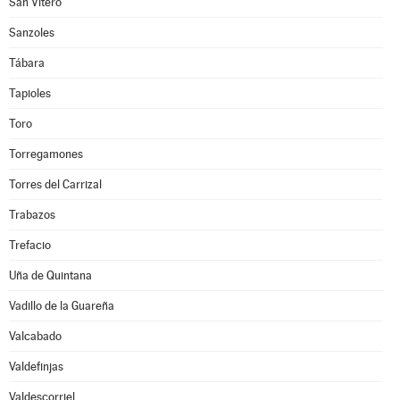
San Vitero
Sanzoles
Tábara
Tapioles
Toro
Torregamones
Torres del Carrizal
Trabazos
Trefacio
Uña de Quintana
Vadillo de la Guareña
Valcabado
Valdefinjas
Valdescorriel