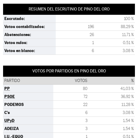
RESUMEN DEL ESCRUTINIO DE PINO DEL ORO
Escrutado:
100 %
Votos contabilizados:
196
88,29 %
Abstenciones:
26
11,71 %
Votos nulos:
1
0,51 %
Votos en blanco:
6
3,08 %
VOTOS POR PARTIDOS EN PINO DEL ORO
PARTIDO
VOTOS
%
PP
80
41,03 %
PSOE
72
36,92 %
PODEMOS
22
11,28 %
C's
6
3,08 %
UPyD
3
1,54 %
ADEIZA
3
1,54 %
I.U.-EQUO
1
0,51 %