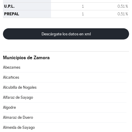
U.P.L.
1
0,51 %
PREPAL
1
0,51 %
Descárgate los datos en xml
Municipios de Zamora
Abezames
Alcañices
Alcubilla de Nogales
Alfaraz de Sayago
Algodre
Almaraz de Duero
Almeida de Sayago