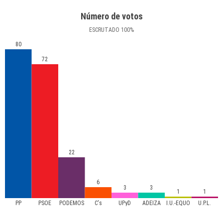
Número de votos
ESCRUTADO
100
%
80
72
22
6
3
3
1
1
PP
PSOE
PODEMOS
C's
UPyD
ADEIZA
I.U.-EQUO
U.P.L.