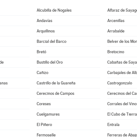
Alcubilla de Nogales
Alfaraz de Sayag
Andavías
Arcenillas
Arquillinos
Arrabalde
Barcial del Barco
Belver de los Mo
Bretó
Bretocino
de
Bustillo del Oro
Cabañas de Say
Cañizo
Carbajales de Al
hanas
Castrillo de la Guareña
Castrogonzalo
Cerecinos de Campos
Cerecinos del Car
Coreses
Corrales del Vino
Cuelgamures
El Cubo de Tierra
El Piñero
Entrala
Fermoselle
Ferreras de Abaj