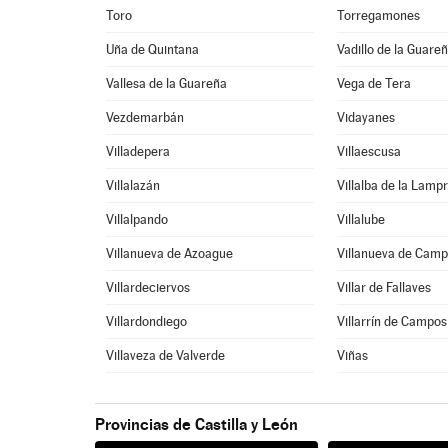
Toro
Torregamones
Uña de Quintana
Vadillo de la Guare
Vallesa de la Guareña
Vega de Tera
Vezdemarbán
Vidayanes
Villadepera
Villaescusa
Villalazán
Villalba de la Lamp
Villalpando
Villalube
Villanueva de Azoague
Villanueva de Cam
Villardeciervos
Villar de Fallaves
Villardondiego
Villarrín de Campos
Villaveza de Valverde
Viñas
Provincias de Castilla y León