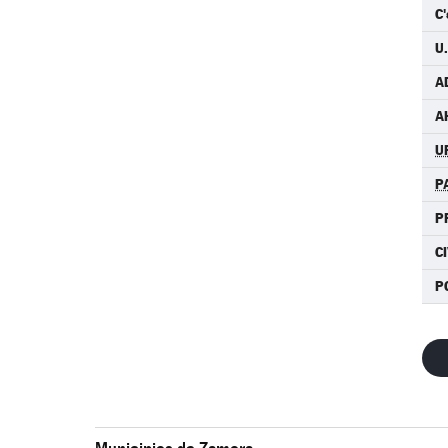
C'
U.
A
A
U
P
P
C
P