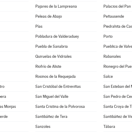
Pajares de la Lampreana
Palacios del Pan
Peleas de Abajo
Peñausende
Pías
Piedrahita de Ca
Pobladura de Valderaduey
Porto
Puebla de Sanabria
Pueblica de Valv
Quiruelas de Vidriales
Rabanales
Riofrío de Aliste
Rionegro del Pue
Rosinos de la Requejada
Salce
tro
San Cristóbal de Entreviñas
San Esteban del 
bera
San Miguel del Valle
San Pedro de Ce
as Monjas
Santa Cristina de la Polvorosa
Santa Croya de T
verde
Santibáñez de Tera
Santibáñez de Vi
Sanzoles
Tábara