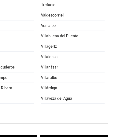
Trefacio
Valdescorriel
Venialbo
Villabuena del Puente
Villageriz
Villalonso
Escuderos
Villanázar
ampo
Villaralbo
a Ribera
Villárdiga
Villaveza del Agua