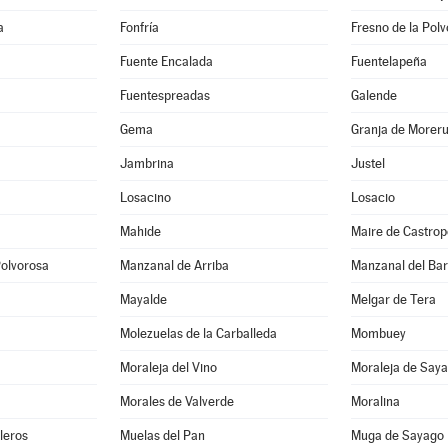
a
Fonfría
Fresno de la Pol
Fuente Encalada
Fuentelapeña
Fuentespreadas
Galende
Gema
Granja de Moreru
Jambrina
Justel
Losacino
Losacio
Mahide
Maire de Castro
olvorosa
Manzanal de Arriba
Manzanal del Ba
Mayalde
Melgar de Tera
Molezuelas de la Carballeda
Mombuey
Moraleja del Vino
Moraleja de Say
Morales de Valverde
Moralina
leros
Muelas del Pan
Muga de Sayago