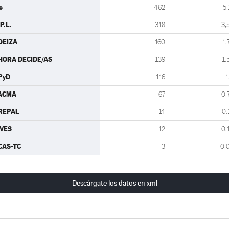
s
462
5,
P.L.
318
3,
DEIZA
160
1,
HORA DECIDE/AS
139
1,
PyD
116
1
ACMA
67
0,
REPAL
14
0,
IVES
12
0,
CAS-TC
3
0,
Descárgate los datos en xml