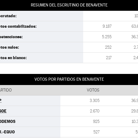
RESUMEN DEL ESCRUTINIO DE BENAVENTE
scrutado:
1
tos contabilizados:
9.187
63,
bstenciones:
5.255
36,
tos nulos:
252
2,
tos en blanco:
217
2,
VOTOS POR PARTIDOS EN BENAVENTE
ARTIDO
VOTOS
P
3.305
36,
SOE
2.670
29,
ODEMOS
925
10,
.U.-EQUO
527
5