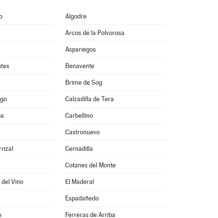
o
Algodre
Arcos de la Polvorosa
Aspariegos
ntes
Benavente
Brime de Sog
ago
Calzadilla de Tera
ba
Carbellino
Castronuevo
rizal
Cernadilla
Cotanes del Monte
 del Vino
El Maderal
Espadañedo
o
Ferreras de Arriba