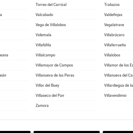
Torres del Carrizal
Trabazos
ña
Valcabado
Valdefinjas
Vega de Villalobos
Vegalatrave
Videmala
Villabrázaro
Villafáfila
Villaferrueña
reana
Villalcampo
Villalobos
Villamayor de Campos
Villamor de los 
peán
Villanueva de las Peras
Villanueva del C
Villar del Buey
Villardiegua de l
Villaseco del Pan
Villavendimio
Zamora