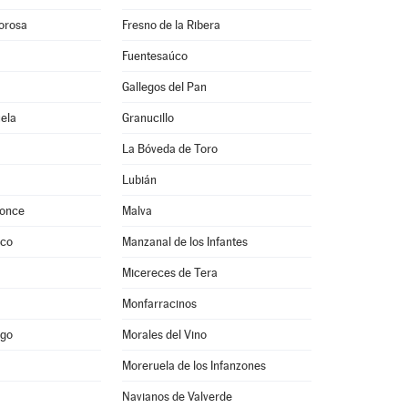
vorosa
Fresno de la Ribera
Fuentesaúco
Gallegos del Pan
ela
Granucillo
La Bóveda de Toro
Lubián
ponce
Malva
rco
Manzanal de los Infantes
Micereces de Tera
Monfarracinos
ago
Morales del Vino
Moreruela de los Infanzones
Navianos de Valverde