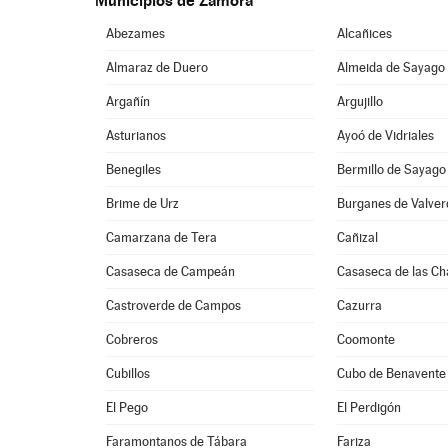
Municipios de Zamora
Abezames
Alcañices
Almaraz de Duero
Almeida de Sayago
Argañín
Argujillo
Asturianos
Ayoó de Vidriales
Benegiles
Bermillo de Sayago
Brime de Urz
Burganes de Valver
Camarzana de Tera
Cañizal
Casaseca de Campeán
Casaseca de las C
Castroverde de Campos
Cazurra
Cobreros
Coomonte
Cubillos
Cubo de Benavente
El Pego
El Perdigón
Faramontanos de Tábara
Fariza