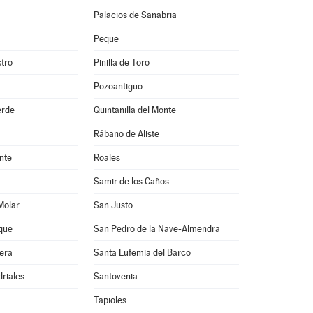
Palacios de Sanabria
Peque
stro
Pinilla de Toro
Pozoantiguo
erde
Quintanilla del Monte
Rábano de Aliste
nte
Roales
Samir de los Caños
Molar
San Justo
que
San Pedro de la Nave-Almendra
era
Santa Eufemia del Barco
driales
Santovenia
Tapioles