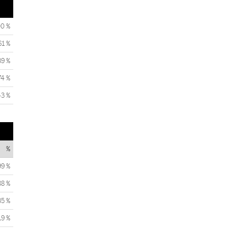
00 %
61 %
39 %
74 %
43 %
%
99 %
88 %
35 %
,9 %