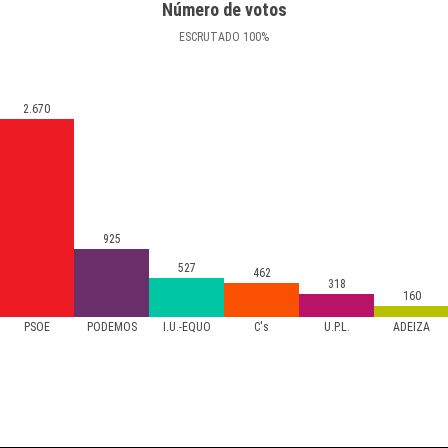
Número de votos
ESCRUTADO
100
%
2.670
925
527
462
318
160
PSOE
PODEMOS
I.U.-EQUO
C's
U.P.L.
ADEIZA