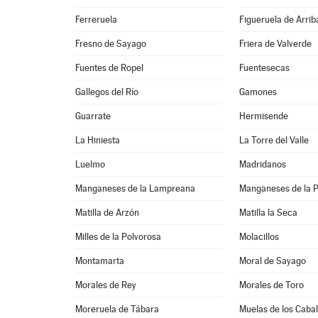
Ferreruela
Figueruela de Arrib
Fresno de Sayago
Friera de Valverde
Fuentes de Ropel
Fuentesecas
Gallegos del Río
Gamones
Guarrate
Hermisende
La Hiniesta
La Torre del Valle
Luelmo
Madridanos
Manganeses de la Lampreana
Manganeses de la P
Matilla de Arzón
Matilla la Seca
Milles de la Polvorosa
Molacillos
Montamarta
Moral de Sayago
Morales de Rey
Morales de Toro
Moreruela de Tábara
Muelas de los Cabal