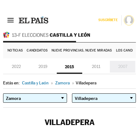
SUSCRÍBETE
E
NOTICIAS
CANDIDATOS
NUEVE PROVINCIAS, NUEVE MIRADAS
LOS CANDIDA
2022
2019
2015
2011
2007
Estás en:
Castilla y León
»
Zamora
»
Villadepera
VILLADEPERA