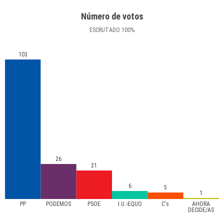
Número de votos
ESCRUTADO
100
%
103
26
21
6
5
1
PP
PODEMOS
PSOE
I.U.-EQUO
C's
AHORA
DECIDE/AS