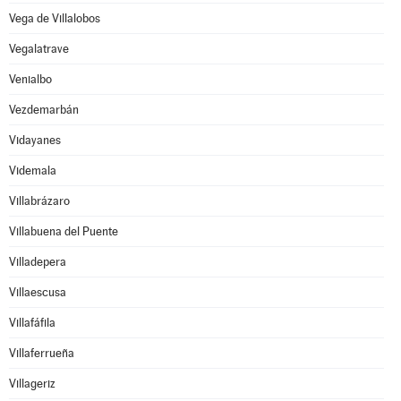
Vega de Villalobos
Vegalatrave
Venialbo
Vezdemarbán
Vidayanes
Videmala
Villabrázaro
Villabuena del Puente
Villadepera
Villaescusa
Villafáfila
Villaferrueña
Villageriz