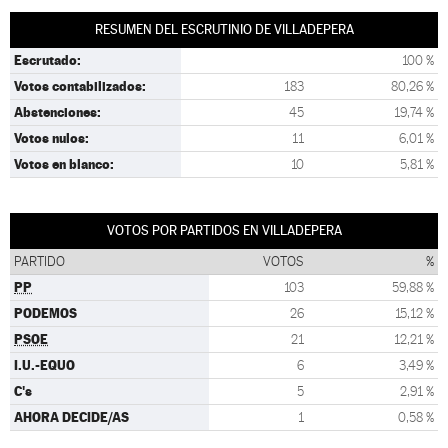
RESUMEN DEL ESCRUTINIO DE VILLADEPERA
Escrutado:
100 %
Votos contabilizados:
183
80,26 %
Abstenciones:
45
19,74 %
Votos nulos:
11
6,01 %
Votos en blanco:
10
5,81 %
VOTOS POR PARTIDOS EN VILLADEPERA
PARTIDO
VOTOS
%
PP
103
59,88 %
PODEMOS
26
15,12 %
PSOE
21
12,21 %
I.U.-EQUO
6
3,49 %
C's
5
2,91 %
AHORA DECIDE/AS
1
0,58 %