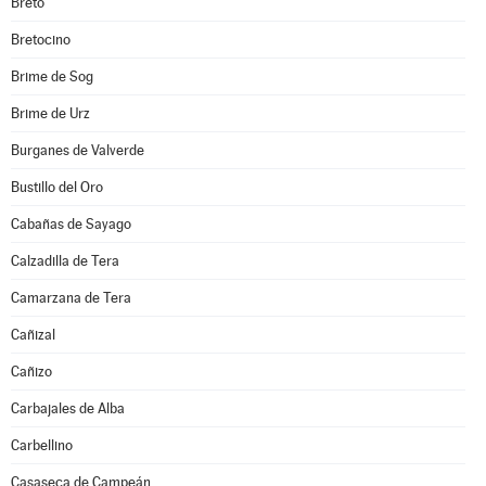
Bretó
Bretocino
Brime de Sog
Brime de Urz
Burganes de Valverde
Bustillo del Oro
Cabañas de Sayago
Calzadilla de Tera
Camarzana de Tera
Cañizal
Cañizo
Carbajales de Alba
Carbellino
Casaseca de Campeán