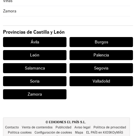
Viñas
Zamora
Provincias de Castilla y León
Ávila
Burgos
León
Palencia
Salamanca
Segovia
Soria
Valladolid
Zamora
EDICIONES EL PAÍS S.L.
©
Contacto
Venta de contenidos
Publicidad
Aviso legal
Política de privacidad
Política cookies
Configuración de cookies
Mapa
EL PAÍS en KIOSKOyMÁS