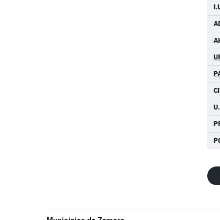
I
A
A
U
P
C
U.
P
P