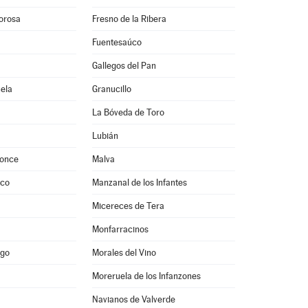
vorosa
Fresno de la Ribera
Fuentesaúco
Gallegos del Pan
ela
Granucillo
La Bóveda de Toro
Lubián
ponce
Malva
rco
Manzanal de los Infantes
Micereces de Tera
Monfarracinos
ago
Morales del Vino
Moreruela de los Infanzones
Navianos de Valverde