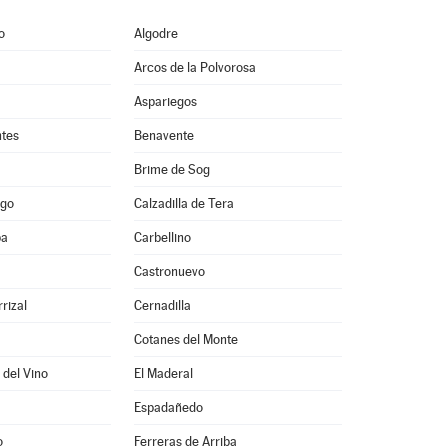
o
Algodre
Arcos de la Polvorosa
Aspariegos
ntes
Benavente
Brime de Sog
ago
Calzadilla de Tera
ba
Carbellino
Castronuevo
rizal
Cernadilla
Cotanes del Monte
 del Vino
El Maderal
Espadañedo
o
Ferreras de Arriba