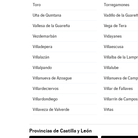
Toro
Torregamones
Uña de Quintana
Vadillo de la Guare
Vallesa de la Guareña
Vega de Tera
Vezdemarbán
Vidayanes
Villadepera
Villaescusa
Villalazán
Villalba de la Lamp
Villalpando
Villalube
Villanueva de Azoague
Villanueva de Cam
Villardeciervos
Villar de Fallaves
Villardondiego
Villarrín de Campos
Villaveza de Valverde
Viñas
Provincias de Castilla y León