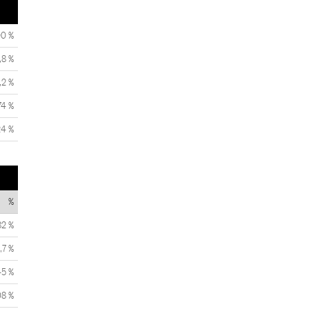
00 %
,8 %
,2 %
74 %
24 %
%
82 %
,7 %
45 %
08 %