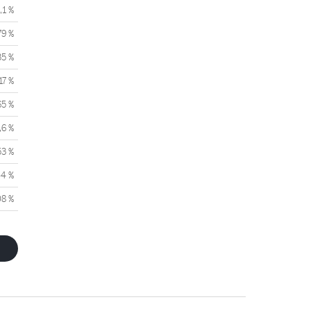
,1 %
79 %
35 %
17 %
65 %
,6 %
53 %
44 %
08 %