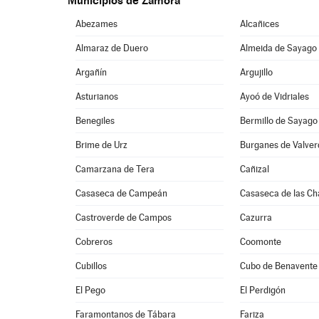
Municipios de Zamora
Abezames
Alcañices
Almaraz de Duero
Almeida de Sayago
Argañín
Argujillo
Asturianos
Ayoó de Vidriales
Benegiles
Bermillo de Sayago
Brime de Urz
Burganes de Valver
Camarzana de Tera
Cañizal
Casaseca de Campeán
Casaseca de las C
Castroverde de Campos
Cazurra
Cobreros
Coomonte
Cubillos
Cubo de Benavente
El Pego
El Perdigón
Faramontanos de Tábara
Fariza