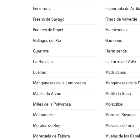
Ferreruela
Figueruela de Arrib
Fresno de Sayago
Friera de Valverde
Fuentes de Ropel
Fuentesecas
Gallegos del Río
Gamones
Guarrate
Hermisende
La Hiniesta
La Torre del Valle
Luelmo
Madridanos
Manganeses de la Lampreana
Manganeses de la P
Matilla de Arzón
Matilla la Seca
Milles de la Polvorosa
Molacillos
Montamarta
Moral de Sayago
Morales de Rey
Morales de Toro
Moreruela de Tábara
Muelas de los Cabal