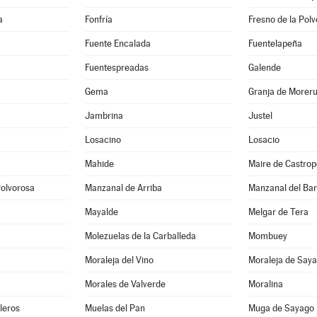
a
Fonfría
Fresno de la Pol
Fuente Encalada
Fuentelapeña
Fuentespreadas
Galende
Gema
Granja de Moreru
Jambrina
Justel
Losacino
Losacio
Mahide
Maire de Castro
olvorosa
Manzanal de Arriba
Manzanal del Ba
Mayalde
Melgar de Tera
Molezuelas de la Carballeda
Mombuey
Moraleja del Vino
Moraleja de Say
Morales de Valverde
Moralina
leros
Muelas del Pan
Muga de Sayago