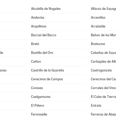
Alcubilla de Nogales
Alfaraz de Sayag
Andavías
Arcenillas
Arquillinos
Arrabalde
Barcial del Barco
Belver de los Mo
Bretó
Bretocino
de
Bustillo del Oro
Cabañas de Say
Cañizo
Carbajales de Al
hanas
Castrillo de la Guareña
Castrogonzalo
Cerecinos de Campos
Cerecinos del Car
Coreses
Corrales del Vino
Cuelgamures
El Cubo de Tierra
El Piñero
Entrala
Fermoselle
Ferreras de Abaj