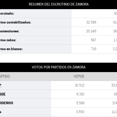
RESUMEN DEL ESCRUTINIO DE ZAMORA
scrutado:
1
tos contabilizados:
32.599
61
bstenciones:
20.149
38
tos nulos:
567
1,
tos en blanco:
719
2,
VOTOS POR PARTIDOS EN ZAMORA
ARTIDO
VOTOS
P
10.512
32,
SOE
6.310
19
ODEMOS
5.588
17,
s
3.550
11,