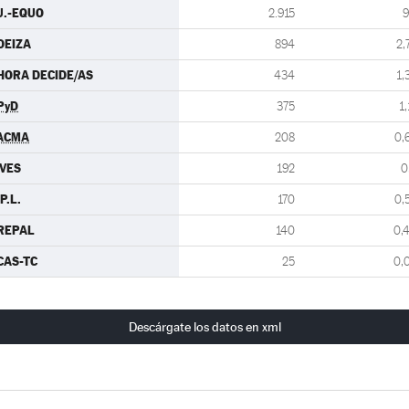
.U.-EQUO
2.915
9
DEIZA
894
2,
HORA DECIDE/AS
434
1,
PyD
375
1,
ACMA
208
0,
IVES
192
0
P.L.
170
0,
REPAL
140
0,
CAS-TC
25
0,
Descárgate los datos en xml