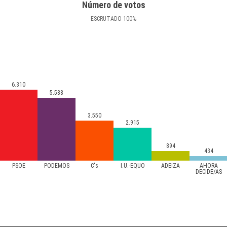
Número de votos
ESCRUTADO
100
%
6.310
5.588
3.550
2.915
894
434
PSOE
PODEMOS
C's
I.U.-EQUO
ADEIZA
AHORA
DECIDE/AS