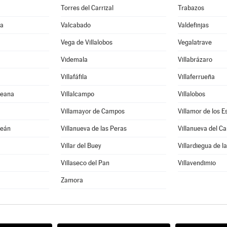
Torres del Carrizal
Trabazos
ña
Valcabado
Valdefinjas
Vega de Villalobos
Vegalatrave
Videmala
Villabrázaro
Villafáfila
Villaferrueña
reana
Villalcampo
Villalobos
Villamayor de Campos
Villamor de los 
peán
Villanueva de las Peras
Villanueva del C
Villar del Buey
Villardiegua de l
Villaseco del Pan
Villavendimio
Zamora