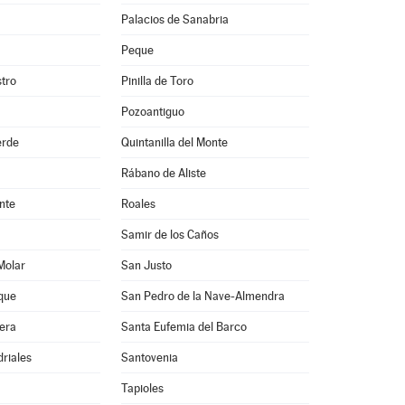
Palacios de Sanabria
Peque
stro
Pinilla de Toro
Pozoantiguo
erde
Quintanilla del Monte
Rábano de Aliste
nte
Roales
Samir de los Caños
Molar
San Justo
que
San Pedro de la Nave-Almendra
era
Santa Eufemia del Barco
driales
Santovenia
Tapioles