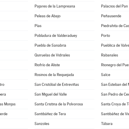
Pajares de la Lampreana
Palacios del Pan
Peleas de Abajo
Peñausende
Pías
Piedrahita de Ca
Pobladura de Valderaduey
Porto
Puebla de Sanabria
Pueblica de Valv
Quiruelas de Vidriales
Rabanales
Riofrío de Aliste
Rionegro del Pue
Rosinos de la Requejada
Salce
tro
San Cristóbal de Entreviñas
San Esteban del 
bera
San Miguel del Valle
San Pedro de Ce
as Monjas
Santa Cristina de la Polvorosa
Santa Croya de T
verde
Santibáñez de Tera
Santibáñez de Vi
Sanzoles
Tábara