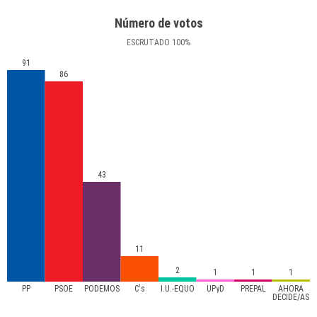
Número de votos
ESCRUTADO
100
%
91
86
43
11
2
1
1
1
PP
PSOE
PODEMOS
C's
I.U.-EQUO
UPyD
PREPAL
AHORA
DECIDE/AS