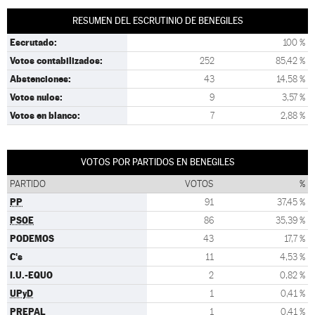
RESUMEN DEL ESCRUTINIO DE BENEGILES
Escrutado:
100 %
Votos contabilizados:
252
85,42 %
Abstenciones:
43
14,58 %
Votos nulos:
9
3,57 %
Votos en blanco:
7
2,88 %
VOTOS POR PARTIDOS EN BENEGILES
PARTIDO
VOTOS
%
PP
91
37,45 %
PSOE
86
35,39 %
PODEMOS
43
17,7 %
C's
11
4,53 %
I.U.-EQUO
2
0,82 %
UPyD
1
0,41 %
PREPAL
1
0,41 %