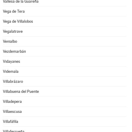
Vallesa de la Guareña
Vega de Tera
Vega de Villalobos
Vegalatrave
Venialbo
Vezdemarbán
Vidayanes
Videmala
Villabrázaro
Villabuena del Puente
Villadepera
Villaescusa
Villafáfila
Villaferrueña