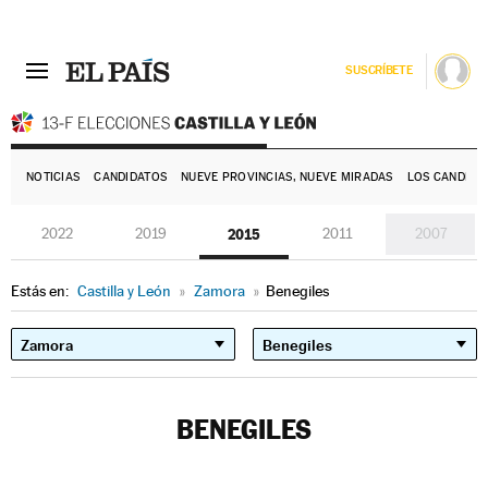
SUSCRÍBETE
E
NOTICIAS
CANDIDATOS
NUEVE PROVINCIAS, NUEVE MIRADAS
LOS CANDIDA
2022
2019
2015
2011
2007
Estás en:
Castilla y León
»
Zamora
»
Benegiles
BENEGILES