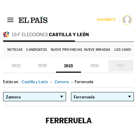
SUSCRÍBETE
E
NOTICIAS
CANDIDATOS
NUEVE PROVINCIAS, NUEVE MIRADAS
LOS CANDIDA
2022
2019
2015
2011
2007
Estás en:
Castilla y León
»
Zamora
»
Ferreruela
FERRERUELA