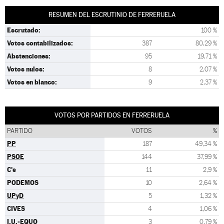
RESUMEN DEL ESCRUTINIO DE FERRERUELA
Escrutado:
100 %
Votos contabilizados:
387
80,29 %
Abstenciones:
95
19,71 %
Votos nulos:
8
2,07 %
Votos en blanco:
9
2,37 %
VOTOS POR PARTIDOS EN FERRERUELA
PARTIDO
VOTOS
%
PP
187
49,34 %
PSOE
144
37,99 %
C's
11
2,9 %
PODEMOS
10
2,64 %
UPyD
5
1,32 %
CIVES
4
1,06 %
I.U.-EQUO
3
0,79 %