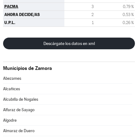
PACMA
3
0,79 %
AHORA DECIDE/AS
2
0,53 %
U.P.L.
1
0,26 %
Descárgate los datos en xml
Municipios de Zamora
Abezames
Alcañices
Alcubilla de Nogales
Alfaraz de Sayago
Algodre
Almaraz de Duero