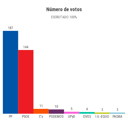
Número de votos
ESCRUTADO
100
%
187
144
11
10
5
4
3
3
PP
PSOE
C's
PODEMOS
UPyD
CIVES
I.U.-EQUO
PACMA