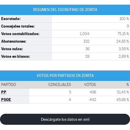
RESUMEN DEL ESCRUTINIO DE ZORITA
Escrutado:
100 %
Concejales totales:
9
Votos contabilizados:
1.004
75,15 %
Abstenciones:
332
24,85 %
Votos nulos:
36
3,59 %
Votos en blanco:
28
2,89 %
VOTOS POR PARTIDOS EN ZORITA
PARTIDO
CONCEJALES
VOTOS
%
PP
5
498
51,45 %
PSOE
4
442
45,66 %
Descárgate los datos en xml