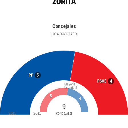
ZORITA
Concejales
100
%
ESCRUTADO
5
PP
4
PSOE
Mayoría
absoluta
5
5
4
9
2015
2011
CONCEJALES