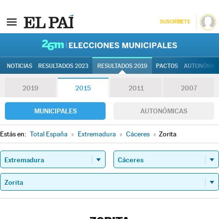
SUSCRÍBETE
26M | Elec
NOTICIAS
RESULTADOS 2023
RESULTADOS 2019
PACTOS
AUTONÓMIC
2019
2015
2011
2007
MUNICIPALES
AUTONÓMICAS
Estás en:
Total España
»
Extremadura
»
Cáceres
»
Zorita