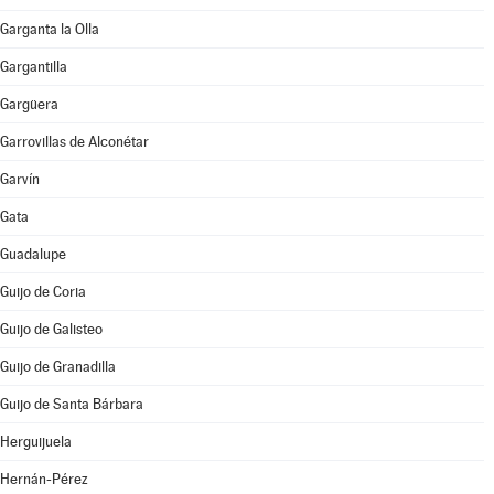
Garganta la Olla
Gargantilla
Gargüera
Garrovillas de Alconétar
Garvín
Gata
Guadalupe
Guijo de Coria
Guijo de Galisteo
Guijo de Granadilla
Guijo de Santa Bárbara
Herguijuela
Hernán-Pérez