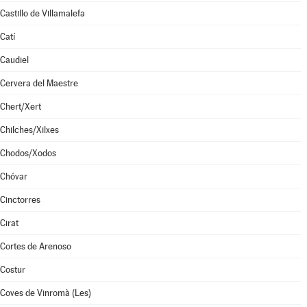
Castillo de Villamalefa
Catí
Caudiel
Cervera del Maestre
Chert/Xert
Chilches/Xilxes
Chodos/Xodos
Chóvar
Cinctorres
Cirat
Cortes de Arenoso
Costur
Coves de Vinromà (Les)