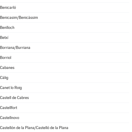
Benicarló
Benicasim/Benicàssim
Benlloch
Betxí
Borriana/Burriana
Borriol
Cabanes
Càlig
Canet lo Roig
Castell de Cabres
Castellfort
Castellnovo
Castellón de la Plana/Castelló de la Plana