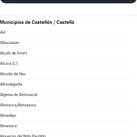
Municipios de Castellón / Castelló
Aín
Albocàsser
Alcalà de Xivert
Alcora (L')
Alcudia de Veo
Alfondeguilla
Algimia de Almonacid
Almazora/Almassora
Almedíjar
Almenara
Alquerías del Niño Perdido