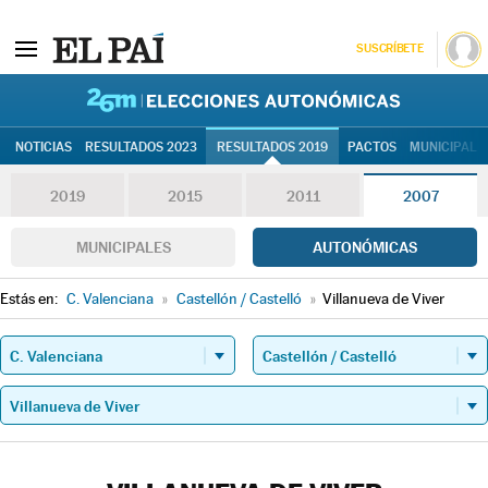
SUSCRÍBETE
26M | Elec
NOTICIAS
RESULTADOS 2023
RESULTADOS 2019
PACTOS
MUNICIPALE
2019
2015
2011
2007
MUNICIPALES
AUTONÓMICAS
Estás en:
C. Valenciana
»
Castellón / Castelló
»
Villanueva de Viver