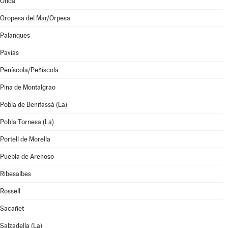
Onda
Oropesa del Mar/Orpesa
Palanques
Pavías
Peníscola/Peñíscola
Pina de Montalgrao
Pobla de Benifassà (La)
Pobla Tornesa (La)
Portell de Morella
Puebla de Arenoso
Ribesalbes
Rossell
Sacañet
Salzadella (La)