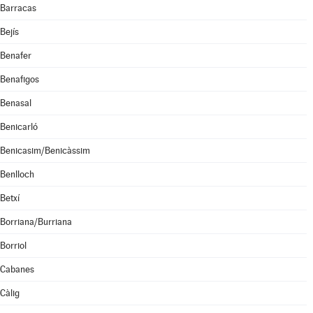
Barracas
Bejís
Benafer
Benafigos
Benasal
Benicarló
Benicasim/Benicàssim
Benlloch
Betxí
Borriana/Burriana
Borriol
Cabanes
Càlig