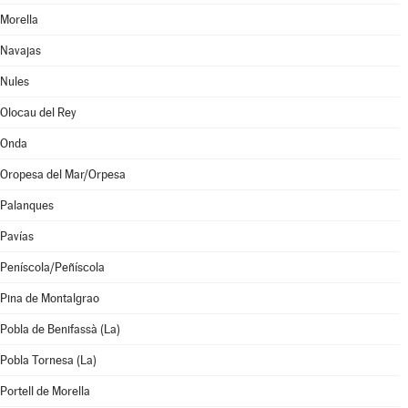
Morella
Navajas
Nules
Olocau del Rey
Onda
Oropesa del Mar/Orpesa
Palanques
Pavías
Peníscola/Peñíscola
Pina de Montalgrao
Pobla de Benifassà (La)
Pobla Tornesa (La)
Portell de Morella