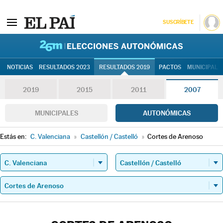
SUSCRÍBETE
26M | Elec
NOTICIAS
RESULTADOS 2023
RESULTADOS 2019
PACTOS
MUNICIPALE
2019
2015
2011
2007
MUNICIPALES
AUTONÓMICAS
Estás en:
C. Valenciana
»
Castellón / Castelló
»
Cortes de Arenoso