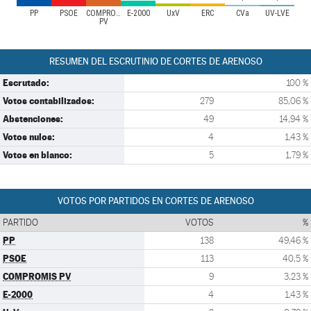
PP
PSOE
COMPROMIS
E-2000
UxV
ERC
CVa
UV-LVE
PV
RESUMEN DEL ESCRUTINIO DE CORTES DE ARENOSO
Escrutado:
100 %
Votos contabilizados:
279
85,06 %
Abstenciones:
49
14,94 %
Votos nulos:
4
1,43 %
Votos en blanco:
5
1,79 %
VOTOS POR PARTIDOS EN CORTES DE ARENOSO
PARTIDO
VOTOS
%
PP
138
49,46 %
PSOE
113
40,5 %
COMPROMIS PV
9
3,23 %
E-2000
4
1,43 %