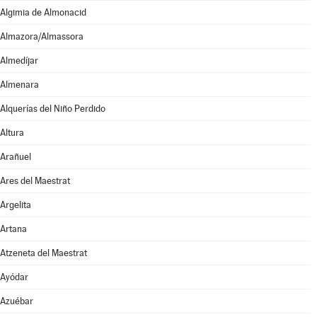
Algimia de Almonacid
Almazora/Almassora
Almedíjar
Almenara
Alquerías del Niño Perdido
Altura
Arañuel
Ares del Maestrat
Argelita
Artana
Atzeneta del Maestrat
Ayódar
Azuébar