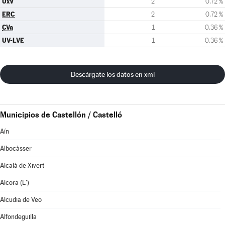
UxV
2
0,72 %
ERC
2
0,72 %
CVa
1
0,36 %
UV-LVE
1
0,36 %
Descárgate los datos en xml
Municipios de Castellón / Castelló
Aín
Albocàsser
Alcalà de Xivert
Alcora (L')
Alcudia de Veo
Alfondeguilla