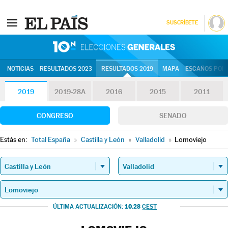
SUSCRÍBETE
10N | Eleccion
NOTICIAS
RESULTADOS 2023
RESULTADOS 2019
MAPA
ESCAÑOS POR 
2019
2019-28A
2016
2015
2011
CONGRESO
SENADO
Estás en:
Total España
»
Castilla y León
»
Valladolid
»
Lomoviejo
10.28
ÚLTIMA ACTUALIZACIÓN:
CEST