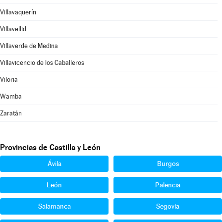
Villavaquerín
Villavellid
Villaverde de Medina
Villavicencio de los Caballeros
Viloria
Wamba
Zaratán
Provincias de Castilla y León
Ávila
Burgos
León
Palencia
Salamanca
Segovia