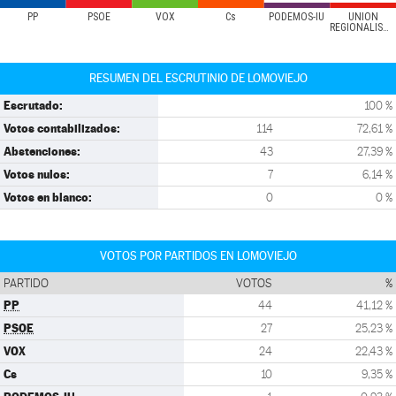
PP
PSOE
VOX
Cs
PODEMOS-IU
UNIÓN
REGIONALISTA
RESUMEN DEL ESCRUTINIO DE LOMOVIEJO
Escrutado:
100 %
Votos contabilizados:
114
72,61 %
Abstenciones:
43
27,39 %
Votos nulos:
7
6,14 %
Votos en blanco:
0
0 %
VOTOS POR PARTIDOS EN LOMOVIEJO
PARTIDO
VOTOS
%
PP
44
41,12 %
PSOE
27
25,23 %
VOX
24
22,43 %
Cs
10
9,35 %