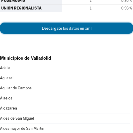
PODEMOS-IU
1
0,93 %
UNIÓN REGIONALISTA
1
0,93 %
Descárgate los datos en xml
Municipios de Valladolid
Adalia
Aguasal
Aguilar de Campos
Alaejos
Alcazarén
Aldea de San Miguel
Aldeamayor de San Martín