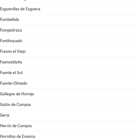
Esguevillas de Esgueva
Fombellida
Fompedraza
Fontihoyuelo
Fresno el Viejo
Fuensaldaña
Fuente el Sol
Fuente-Olmedo
Gallegos de Hornija
Gatón de Campos
Geria
Herrín de Campos
Hornillos de Eresma