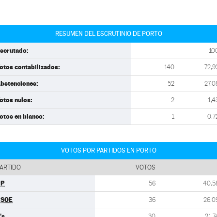
RESUMEN DEL ESCRUTINIO DE PORTO
scrutado:
10
otos contabilizados:
140
72,9
bstenciones:
52
27,0
otos nulos:
2
1,4
otos en blanco:
1
0,7
VOTOS POR PARTIDOS EN PORTO
ARTIDO
VOTOS
PP
56
40,5
PSOE
36
26,0
's
30
21,7