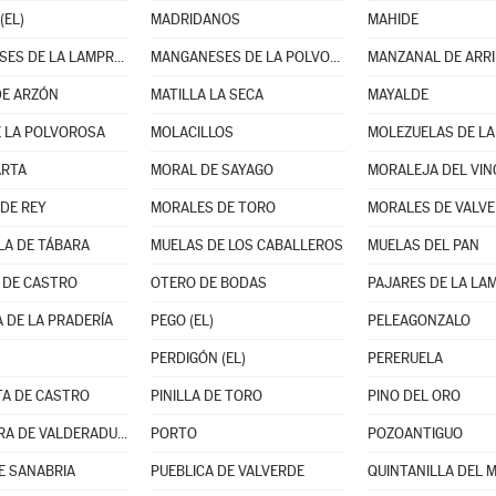
(EL)
MADRIDANOS
MAHIDE
MANGANESES DE LA LAMPREANA
MANGANESES DE LA POLVOROSA
MANZANAL DE ARR
DE ARZÓN
MATILLA LA SECA
MAYALDE
E LA POLVOROSA
MOLACILLOS
RTA
MORAL DE SAYAGO
MORALEJA DEL VIN
DE REY
MORALES DE TORO
MORALES DE VALV
A DE TÁBARA
MUELAS DE LOS CABALLEROS
MUELAS DEL PAN
 DE CASTRO
OTERO DE BODAS
PAJARES DE LA LA
 DE LA PRADERÍA
PEGO (EL)
PELEAGONZALO
PERDIGÓN (EL)
PERERUELA
TA DE CASTRO
PINILLA DE TORO
PINO DEL ORO
POBLADURA DE VALDERADUEY
PORTO
POZOANTIGUO
E SANABRIA
PUEBLICA DE VALVERDE
QUINTANILLA DEL 