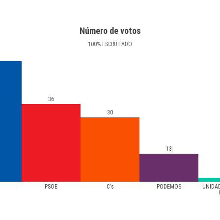
Número de votos
100
%
ESCRUTADO
36
30
13
PSOE
C's
PODEMOS
UNIDA