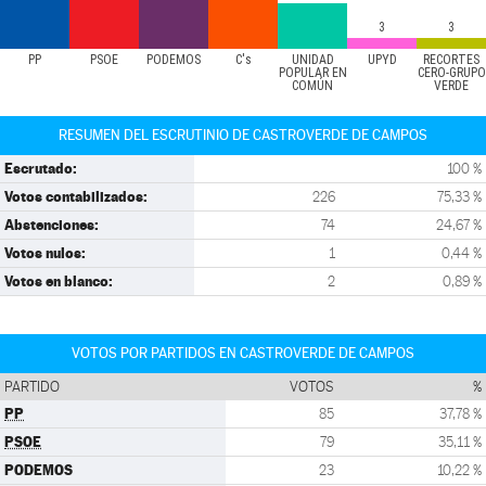
3
3
PP
PSOE
PODEMOS
C's
UNIDAD
UPYD
RECORTES
POPULAR EN
CERO-GRUPO
COMÚN
VERDE
RESUMEN DEL ESCRUTINIO DE CASTROVERDE DE CAMPOS
Escrutado:
100 %
Votos contabilizados:
226
75,33 %
Abstenciones:
74
24,67 %
Votos nulos:
1
0,44 %
Votos en blanco:
2
0,89 %
VOTOS POR PARTIDOS EN CASTROVERDE DE CAMPOS
PARTIDO
VOTOS
%
PP
85
37,78 %
PSOE
79
35,11 %
PODEMOS
23
10,22 %