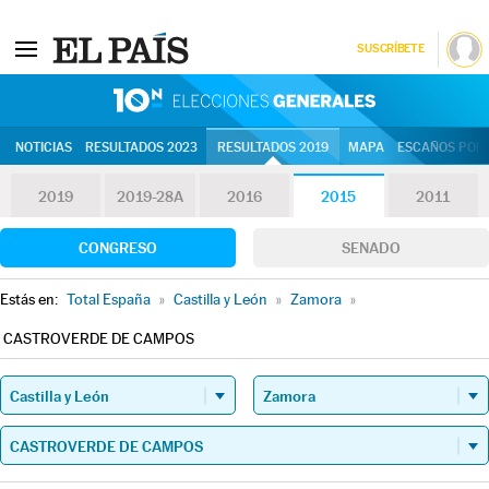
SUSCRÍBETE
10N | Eleccion
NOTICIAS
RESULTADOS 2023
RESULTADOS 2019
MAPA
ESCAÑOS POR 
2019
2019-28A
2016
2015
2011
CONGRESO
SENADO
Estás en:
Total España
»
Castilla y León
»
Zamora
»
CASTROVERDE DE CAMPOS