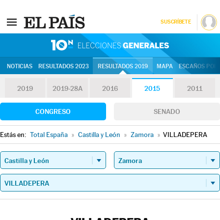
SUSCRÍBETE
10N | Eleccion
NOTICIAS
RESULTADOS 2023
RESULTADOS 2019
MAPA
ESCAÑOS POR 
2019
2019-28A
2016
2015
2011
CONGRESO
SENADO
Estás en:
Total España
»
Castilla y León
»
Zamora
»
VILLADEPERA