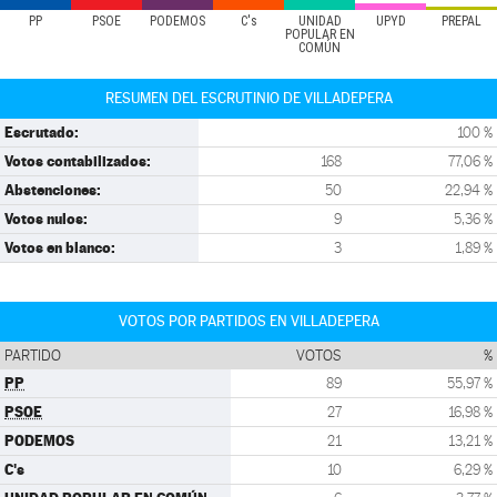
PP
PSOE
PODEMOS
C's
UNIDAD
UPYD
PREPAL
POPULAR EN
COMÚN
RESUMEN DEL ESCRUTINIO DE VILLADEPERA
Escrutado:
100 %
Votos contabilizados:
168
77,06 %
Abstenciones:
50
22,94 %
Votos nulos:
9
5,36 %
Votos en blanco:
3
1,89 %
VOTOS POR PARTIDOS EN VILLADEPERA
PARTIDO
VOTOS
%
PP
89
55,97 %
PSOE
27
16,98 %
PODEMOS
21
13,21 %
C's
10
6,29 %