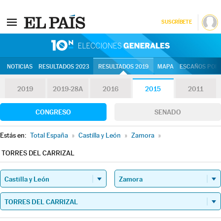
SUSCRÍBETE
10N | Eleccion
NOTICIAS
RESULTADOS 2023
RESULTADOS 2019
MAPA
ESCAÑOS POR 
2019
2019-28A
2016
2015
2011
CONGRESO
SENADO
Estás en:
Total España
»
Castilla y León
»
Zamora
»
TORRES DEL CARRIZAL