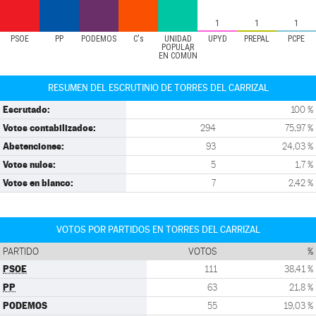
1
1
1
PSOE
PP
PODEMOS
C's
UNIDAD
UPYD
PREPAL
PCPE
POPULAR
EN COMÚN
RESUMEN DEL ESCRUTINIO DE TORRES DEL CARRIZAL
Escrutado:
100 %
Votos contabilizados:
294
75,97 %
Abstenciones:
93
24,03 %
Votos nulos:
5
1,7 %
Votos en blanco:
7
2,42 %
VOTOS POR PARTIDOS EN TORRES DEL CARRIZAL
PARTIDO
VOTOS
%
PSOE
111
38,41 %
PP
63
21,8 %
PODEMOS
55
19,03 %