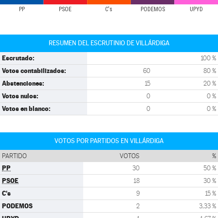
PP
PSOE
C's
PODEMOS
UPYD
RESUMEN DEL ESCRUTINIO DE VILLÁRDIGA
Escrutado:
100 %
Votos contabilizados:
60
80 %
Abstenciones:
15
20 %
Votos nulos:
0
0 %
Votos en blanco:
0
0 %
VOTOS POR PARTIDOS EN VILLÁRDIGA
PARTIDO
VOTOS
%
PP
30
50 %
PSOE
18
30 %
C's
9
15 %
PODEMOS
2
3,33 %