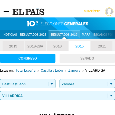
SUSCRÍBETE
10N | Eleccion
NOTICIAS
RESULTADOS 2023
RESULTADOS 2019
MAPA
ESCAÑOS POR 
2019
2019-28A
2016
2015
2011
CONGRESO
SENADO
Estás en:
Total España
»
Castilla y León
»
Zamora
»
VILLÁRDIGA