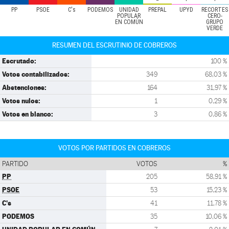
PP
PSOE
C's
PODEMOS
UNIDAD
PREPAL
UPYD
RECORTES
POPULAR
CERO-
EN COMÚN
GRUPO
VERDE
RESUMEN DEL ESCRUTINIO DE COBREROS
Escrutado:
100 %
Votos contabilizados:
349
68,03 %
Abstenciones:
164
31,97 %
Votos nulos:
1
0,29 %
Votos en blanco:
3
0,86 %
VOTOS POR PARTIDOS EN COBREROS
PARTIDO
VOTOS
%
PP
205
58,91 %
PSOE
53
15,23 %
C's
41
11,78 %
PODEMOS
35
10,06 %