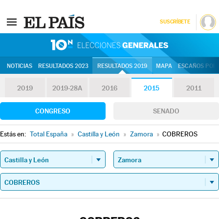
SUSCRÍBETE
10N | Eleccion
NOTICIAS
RESULTADOS 2023
RESULTADOS 2019
MAPA
ESCAÑOS POR 
2019
2019-28A
2016
2015
2011
CONGRESO
SENADO
Estás en:
Total España
»
Castilla y León
»
Zamora
»
COBREROS