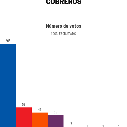
COBREROS
Número de votos
100
%
ESCRUTADO
205
53
41
35
7
2
1
1