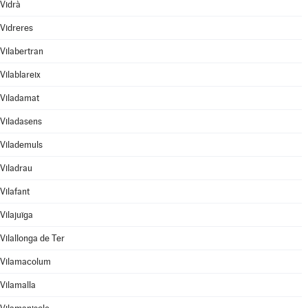
Vidrà
Vidreres
Vilabertran
Vilablareix
Viladamat
Viladasens
Vilademuls
Viladrau
Vilafant
Vilajuïga
Vilallonga de Ter
Vilamacolum
Vilamalla