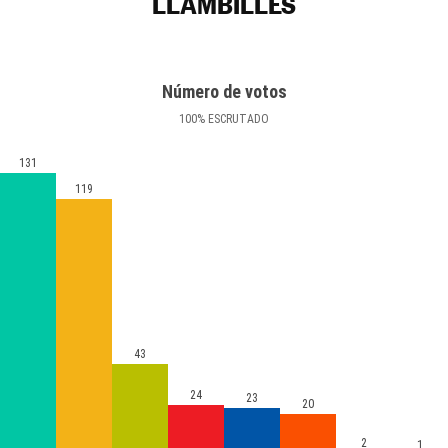
LLAMBILLES
Número de votos
100
%
ESCRUTADO
131
119
43
24
23
20
2
1