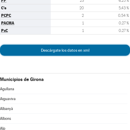
PP
23
6,25 %
C's
20
5,43 %
PCPC
2
0,54 %
PACMA
1
0,27 %
PxC
1
0,27 %
Descárgate los datos en xml
Municipios de Girona
Agullana
Aiguaviva
Albanyà
Albons
Alp