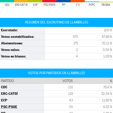
CDC
ERC-CATSÍ
ECP
PSC-PSOE
PP
C's
PCPC
PACMA
RESUMEN DEL ESCRUTINIO DE LLAMBILLES
Escrutado:
100 %
Votos contabilizados:
370
67,89 %
Abstenciones:
175
32,11 %
Votos nulos:
2
0,54 %
Votos en blanco:
4
1,09 %
VOTOS POR PARTIDOS EN LLAMBILLES
PARTIDO
VOTOS
%
CDC
131
35,6 %
ERC-CATSÍ
119
32,34 %
ECP
43
11,68 %
PSC-PSOE
24
6,52 %