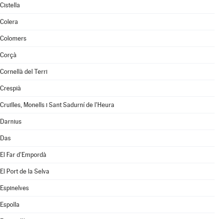
Cistella
Colera
Colomers
Corçà
Cornellà del Terri
Crespià
Cruïlles, Monells i Sant Sadurní de l'Heura
Darnius
Das
El Far d'Empordà
El Port de la Selva
Espinelves
Espolla