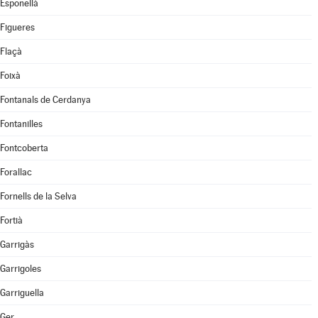
Esponellà
Figueres
Flaçà
Foixà
Fontanals de Cerdanya
Fontanilles
Fontcoberta
Forallac
Fornells de la Selva
Fortià
Garrigàs
Garrigoles
Garriguella
Ger