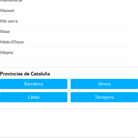
Vilamaniscle
Vilanant
Vila-sacra
Vilaür
Vilobí d'Onyar
Vilopriu
Provincias de Cataluña
Barcelona
Girona
Lleida
Tarragona