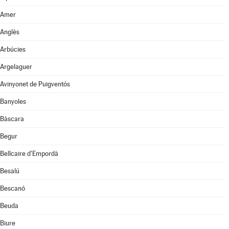
Amer
Anglès
Arbúcies
Argelaguer
Avinyonet de Puigventós
Banyoles
Bàscara
Begur
Bellcaire d'Empordà
Besalú
Bescanó
Beuda
Biure