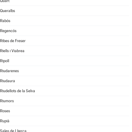
Quart
Queralbs
Rabós
Regencós
Ribes de Freser
Riells i Viabrea
Ripoll
Riudarenes
Riudaura
Riudellots de la Selva
Riumors
Roses
Rupià
Sales de Llierca