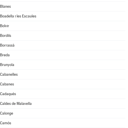
Blanes
Boadella i les Escaules
Bolvir
Bordils
Borrassà
Breda
Brunyola
Cabanelles
Cabanes
Cadaqués
Caldes de Malavella
Calonge
Camós