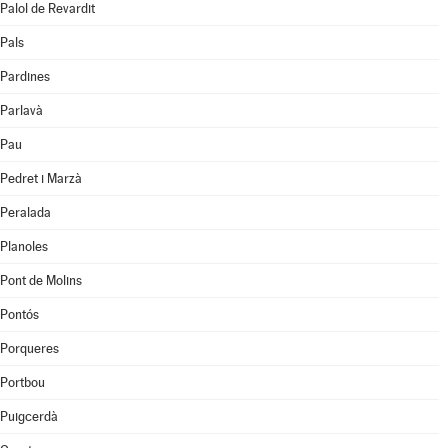
Palol de Revardit
Pals
Pardines
Parlavà
Pau
Pedret i Marzà
Peralada
Planoles
Pont de Molins
Pontós
Porqueres
Portbou
Puigcerdà