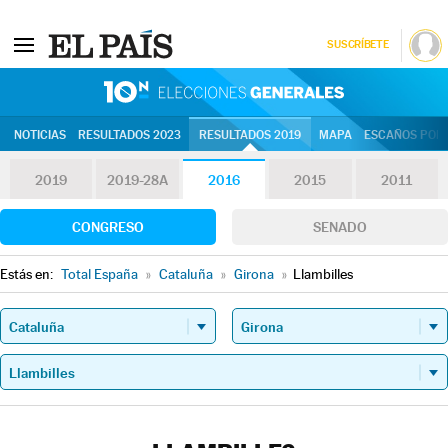
SUSCRÍBETE
10N | Eleccion
NOTICIAS
RESULTADOS 2023
RESULTADOS 2019
MAPA
ESCAÑOS POR 
2019
2019-28A
2016
2015
2011
CONGRESO
SENADO
Estás en:
Total España
»
Cataluña
»
Girona
»
Llambilles