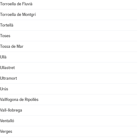
Torroella de Fluvià
Torroella de Montgrí
Tortellà
Toses
Tossa de Mar
Ullà
Ullastret
Ultramort
Urús
Vallfogona de Ripollès
Vall-llobrega
Ventalló
Verges