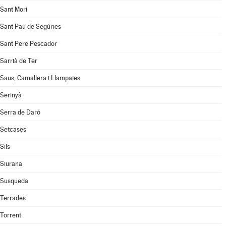
Sant Mori
Sant Pau de Segúries
Sant Pere Pescador
Sarrià de Ter
Saus, Camallera i Llampaies
Serinyà
Serra de Daró
Setcases
Sils
Siurana
Susqueda
Terrades
Torrent