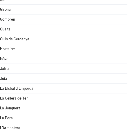
Girona
Gombrèn
Gualta
Guils de Cerdanya
Hostalric
Isòvol
Jafre
Juià
La Bisbal d'Empordà
La Cellera de Ter
La Jonquera
La Pera
L'Armentera