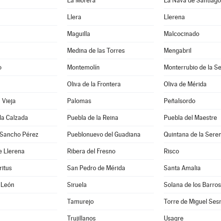
La Morera
La Nava de Santiago
Llera
Llerena
Maguilla
Malcocinado
Medina de las Torres
Mengabril
o
Montemolín
Monterrubio de la S
Oliva de la Frontera
Oliva de Mérida
 Vieja
Palomas
Peñalsordo
la Calzada
Puebla de la Reina
Puebla del Maestre
 Sancho Pérez
Pueblonuevo del Guadiana
Quintana de la Sere
e Llerena
Ribera del Fresno
Risco
ritus
San Pedro de Mérida
Santa Amalia
 León
Siruela
Solana de los Barros
Tamurejo
Torre de Miguel Se
Trujillanos
Usagre