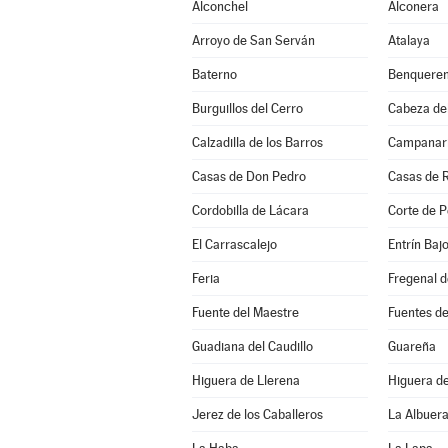
Alconchel
Alconera
Arroyo de San Serván
Atalaya
Baterno
Benqueren
Burguillos del Cerro
Cabeza de
Calzadilla de los Barros
Campanar
Casas de Don Pedro
Casas de 
Cordobilla de Lácara
Corte de P
El Carrascalejo
Entrín Baj
Feria
Fregenal d
Fuente del Maestre
Fuentes d
Guadiana del Caudillo
Guareña
Higuera de Llerena
Higuera d
Jerez de los Caballeros
La Albuer