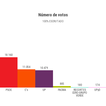
Número de votos
100
%
ESCRUTADO
18.160
11.054
10.479
885
180
174
PSOE
C's
UP
PACMA
RECORTES
UPyD
CERO-GRUPO
VERDE