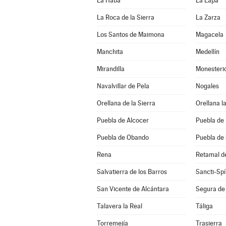
La Haba
La Lapa
La Roca de la Sierra
La Zarza
Los Santos de Maimona
Magacela
Manchita
Medellín
Mirandilla
Monesteri
Navalvillar de Pela
Nogales
Orellana de la Sierra
Orellana la
Puebla de Alcocer
Puebla de 
Puebla de Obando
Puebla de
Rena
Retamal d
Salvatierra de los Barros
Sancti-Spí
San Vicente de Alcántara
Segura de
Talavera la Real
Táliga
Torremejía
Trasierra