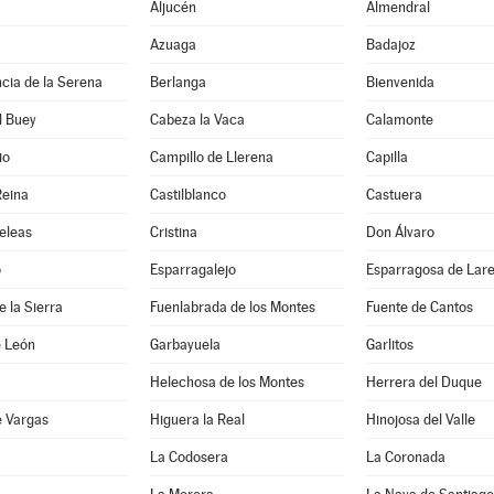
Aljucén
Almendral
Azuaga
Badajoz
cia de la Serena
Berlanga
Bienvenida
l Buey
Cabeza la Vaca
Calamonte
io
Campillo de Llerena
Capilla
Reina
Castilblanco
Castuera
eleas
Cristina
Don Álvaro
o
Esparragalejo
Esparragosa de Lar
e la Sierra
Fuenlabrada de los Montes
Fuente de Cantos
e León
Garbayuela
Garlitos
Helechosa de los Montes
Herrera del Duque
e Vargas
Higuera la Real
Hinojosa del Valle
a
La Codosera
La Coronada