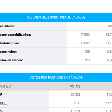
RESUMEN DEL ESCRUTINIO DE BADAJOZ
scrutado:
10
otos contabilizados:
77.960
66,7
bstenciones:
38.802
33,2
otos nulos:
755
0,9
otos en blanco:
583
0,7
VOTOS POR PARTIDOS EN BADAJOZ
ARTIDO
VOTOS
PP
35.531
46,0
PSOE
18.160
23,5
's
11.054
14,3