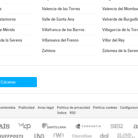
s
Valencia de las Torres
Valencia del Mombu
Matamoros
Valle de Santa Ana
Valverde de Burguill
e Mérida
Villafranca de los Barros
Villagarcía de la Tor
 de la Serena
Villanueva del Fresno
Villar del Rey
Zahínos
Zalamea de la Sere
Cáceres
contenidos
Publicidad
Aviso legal
Política de privacidad
Política cookies
Configuraci
Índice
RSS