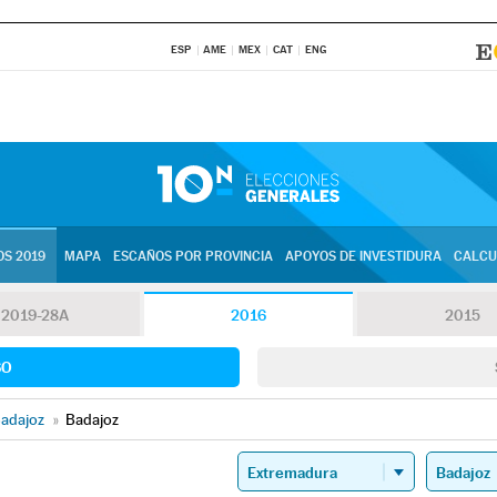
ESP
AME
MEX
CAT
ENG
S 2019
MAPA
ESCAÑOS POR PROVINCIA
APOYOS DE INVESTIDURA
CALCU
2019-28A
2016
2015
SO
adajoz
»
Badajoz