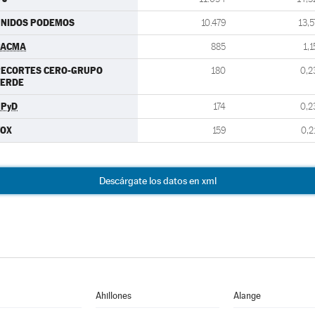
UNIDOS PODEMOS
10.479
13,5
PACMA
885
1,1
RECORTES CERO-GRUPO
180
0,2
VERDE
UPyD
174
0,2
VOX
159
0,2
Descárgate los datos en xml
Ahillones
Alange