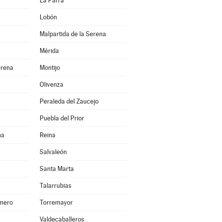
La Parra
Lobón
Malpartida de la Serena
Mérida
erena
Montijo
Olivenza
Peraleda del Zaucejo
Puebla del Prior
na
Reina
Salvaleón
Santa Marta
Talarrubias
smero
Torremayor
Valdecaballeros