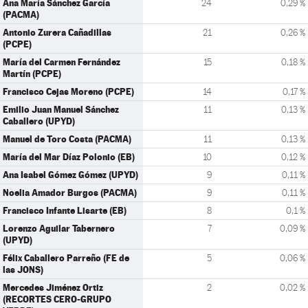
Ana María Sánchez García
24
0,29 %
(PACMA)
Antonio Zurera Cañadillas
21
0,26 %
(PCPE)
María del Carmen Fernández
15
0,18 %
Martín (PCPE)
Francisco Cejas Moreno (PCPE)
14
0,17 %
Emilio Juan Manuel Sánchez
11
0,13 %
Caballero (UPYD)
Manuel de Toro Costa (PACMA)
11
0,13 %
María del Mar Díaz Polonio (EB)
10
0,12 %
Ana Isabel Gómez Gómez (UPYD)
9
0,11 %
Noelia Amador Burgos (PACMA)
9
0,11 %
Francisco Infante Lisarte (EB)
8
0,1 %
Lorenzo Aguilar Tabernero
7
0,09 %
(UPYD)
Félix Caballero Parreño (FE de
5
0,06 %
las JONS)
Mercedes Jiménez Ortiz
2
0,02 %
(RECORTES CERO-GRUPO