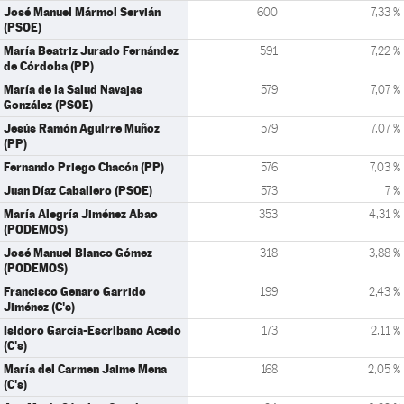
José Manuel Mármol Servián
600
7,33 %
(PSOE)
María Beatriz Jurado Fernández
591
7,22 %
de Córdoba (PP)
María de la Salud Navajas
579
7,07 %
González (PSOE)
Jesús Ramón Aguirre Muñoz
579
7,07 %
(PP)
Fernando Priego Chacón (PP)
576
7,03 %
Juan Díaz Caballero (PSOE)
573
7 %
María Alegría Jiménez Abao
353
4,31 %
(PODEMOS)
José Manuel Blanco Gómez
318
3,88 %
(PODEMOS)
Francisco Genaro Garrido
199
2,43 %
Jiménez (C's)
Isidoro García-Escribano Acedo
173
2,11 %
(C's)
María del Carmen Jaime Mena
168
2,05 %
(C's)