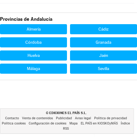
Provincias de Andalucía
Almería
Cádiz
Córdoba
Granada
Huelva
Jaén
Málaga
Sevilla
EDICIONES EL PAÍS S.L.
©
Contacto
Venta de contenidos
Publicidad
Aviso legal
Política de privacidad
Política cookies
Configuración de cookies
Mapa
EL PAÍS en KIOSKOyMÁS
Índice
RSS