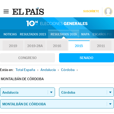
SUSCRÍBETE
10N | Eleccion
NOTICIAS
RESULTADOS 2023
RESULTADOS 2019
MAPA
ESCAÑOS POR 
2019
2019-28A
2016
2015
2011
CONGRESO
SENADO
Estás en:
Total España
»
Andalucía
»
Córdoba
»
MONTALBÁN DE CÓRDOBA