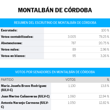
MONTALBÁN DE CÓRDOBA
RESUMEN DEL ESCRUTINIO DE MONTALBÁN DE CÓRDOBA
Escrutado:
100 %
Votos contabilizados:
3.005
79,25 %
Abstenciones:
787
20,75 %
Votos nulos:
89
2,96 %
Votos en blanco:
95
3,26 %
VOTOS POR SENADORES EN MONTALBÁN DE CÓRDOBA
PARTIDO
VOTOS
%
María Josefa Bravo Rodríguez
1.130
13,8 %
(IULV-C)
Juan Merino Cañasveras (IULV-C)
1.060
12,94 %
Antonia Naranjo Carmona (IULV-
1.050
12,82 %
C)