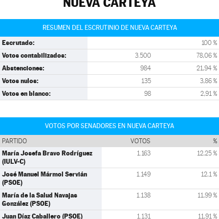
NUEVA CARTEYA
RESUMEN DEL ESCRUTINIO DE NUEVA CARTEYA
Escrutado:
100 %
Votos contabilizados:
3.500
78,06 %
Abstenciones:
984
21,94 %
Votos nulos:
135
3,86 %
Votos en blanco:
98
2,91 %
VOTOS POR SENADORES EN NUEVA CARTEYA
PARTIDO
VOTOS
%
María Josefa Bravo Rodríguez
1.163
12,25 %
(IULV-C)
José Manuel Mármol Servián
1.149
12,1 %
(PSOE)
María de la Salud Navajas
1.138
11,99 %
González (PSOE)
Juan Díaz Caballero (PSOE)
1.131
11,91 %