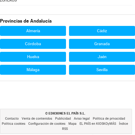
ZUHEROS
Provincias de Andalucía
Almería
Cádiz
Córdoba
Granada
Huelva
Jaén
Málaga
Sevilla
EDICIONES EL PAÍS S.L.
©
Contacto
Venta de contenidos
Publicidad
Aviso legal
Política de privacidad
Política cookies
Configuración de cookies
Mapa
EL PAÍS en KIOSKOyMÁS
Índice
RSS