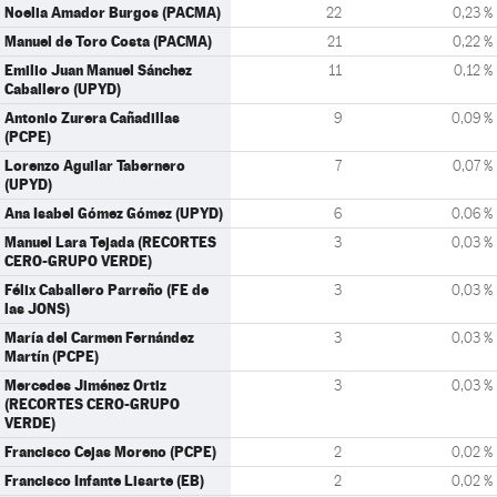
Noelia Amador Burgos (PACMA)
22
0,23 %
Manuel de Toro Costa (PACMA)
21
0,22 %
Emilio Juan Manuel Sánchez
11
0,12 %
Caballero (UPYD)
Antonio Zurera Cañadillas
9
0,09 %
(PCPE)
Lorenzo Aguilar Tabernero
7
0,07 %
(UPYD)
Ana Isabel Gómez Gómez (UPYD)
6
0,06 %
Manuel Lara Tejada (RECORTES
3
0,03 %
CERO-GRUPO VERDE)
Félix Caballero Parreño (FE de
3
0,03 %
las JONS)
María del Carmen Fernández
3
0,03 %
Martín (PCPE)
Mercedes Jiménez Ortiz
3
0,03 %
(RECORTES CERO-GRUPO
VERDE)
Francisco Cejas Moreno (PCPE)
2
0,02 %
Francisco Infante Lisarte (EB)
2
0,02 %