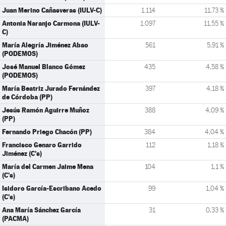
Juan Merino Cañasveras (IULV-C)
1.114
11,73 %
Antonia Naranjo Carmona (IULV-
1.097
11,55 %
C)
María Alegría Jiménez Abao
561
5,91 %
(PODEMOS)
José Manuel Blanco Gómez
435
4,58 %
(PODEMOS)
María Beatriz Jurado Fernández
397
4,18 %
de Córdoba (PP)
Jesús Ramón Aguirre Muñoz
388
4,09 %
(PP)
Fernando Priego Chacón (PP)
384
4,04 %
Francisco Genaro Garrido
112
1,18 %
Jiménez (C's)
María del Carmen Jaime Mena
104
1,1 %
(C's)
Isidoro García-Escribano Acedo
99
1,04 %
(C's)
Ana María Sánchez García
31
0,33 %
(PACMA)