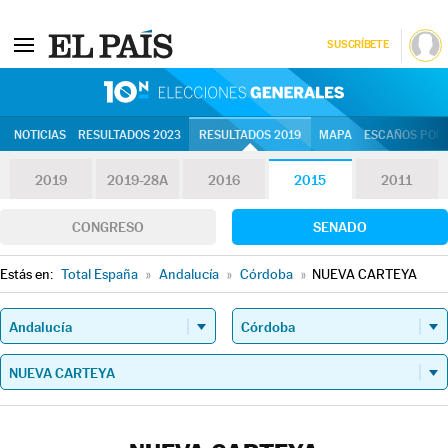
SUSCRÍBETE
10N | Eleccion
NOTICIAS
RESULTADOS 2023
RESULTADOS 2019
MAPA
ESCAÑOS POR 
2019
2019-28A
2016
2015
2011
CONGRESO
SENADO
Estás en:
Total España
»
Andalucía
»
Córdoba
»
NUEVA CARTEYA