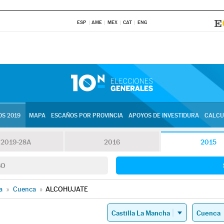
ESP
AME
MEX
CAT
ENG
S 2019
MAPA
ESCAÑOS POR PROVINCIA
APOYOS DE INVESTIDURA
CALCU
2019-28A
2016
2015
SO
a
»
Cuenca
»
ALCOHUJATE