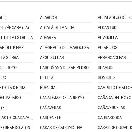
(EL)
ALARCÓN
ALBALADEJO DEL 
DE ZÁNCARA (LA)
ALCALÁ DE LA VEGA
ALCANTUD
L DE LA ESTRELLA
ALGARRA
ALIAGUILLA
R DEL PINAR
ALMONACID DEL MARQUESADO
ALTAREJOS
 LA SIERRA
ARGUISUELAS
ARRANCACEPAS
DEL HOYO
BASCUÑANA DE SAN PEDRO
BEAMUD
EJO
BETETA
BONICHES
 DE LA SIERRA
BUENDÍA
CAMPILLO DE ALTO
EL PARAÍSO
CANALEJAS DEL ARROYO
CAÑADA DEL HOYO
(EL)
CAÑAVERAS
CAÑAVERUELAS
CARBONERAS DE GUADAZAÓN
CARDENETE
CARRASCOSA
CASAS DE FERNANDO ALONSO
CASAS DE GARCIMOLINA
CASAS DE GUIJARR