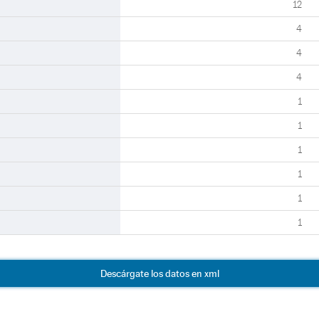
12
4
4
4
1
1
1
1
1
1
Descárgate los datos en xml