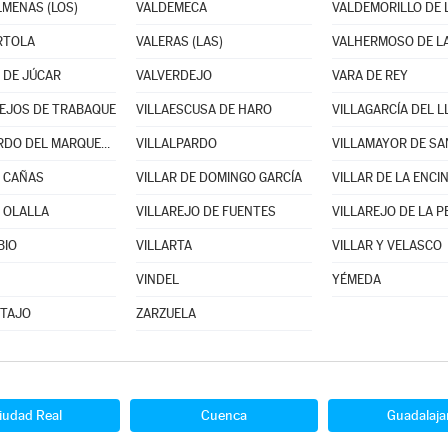
MENAS (LOS)
VALDEMECA
VALDEMORILLO DE 
RTOLA
VALERAS (LAS)
VALHERMOSO DE L
 DE JÚCAR
VALVERDEJO
VARA DE REY
EJOS DE TRABAQUE
VILLAESCUSA DE HARO
VILLAGARCÍA DEL 
VILLALGORDO DEL MARQUESADO
VILLALPARDO
VILLAMAYOR DE SA
E CAÑAS
VILLAR DE DOMINGO GARCÍA
VILLAR DE LA ENCI
E OLALLA
VILLAREJO DE FUENTES
VILLAREJO DE LA 
BIO
VILLARTA
VILLAR Y VELASCO
VINDEL
YÉMEDA
 TAJO
ZARZUELA
iudad Real
Cuenca
Guadalaja