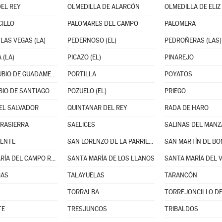
EL REY
OLMEDILLA DE ALARCÓN
OLMEDILLA DE ELIZ
ILLO
PALOMARES DEL CAMPO
PALOMERA
LAS VEGAS (LA)
PEDERNOSO (EL)
PEDROÑERAS (LAS)
 (LA)
PICAZO (EL)
PINAREJO
PORTALRUBIO DE GUADAMEJUD
PORTILLA
POYATOS
IO DE SANTIAGO
POZUELO (EL)
PRIEGO
EL SALVADOR
QUINTANAR DEL REY
RADA DE HARO
RASIERRA
SAELICES
SALINAS DEL MAN
MENTE
SAN LORENZO DE LA PARRILLA
SAN MARTÍN DE BO
SANTA MARÍA DEL CAMPO RUS
SANTA MARÍA DE LOS LLANOS
SANTA MARÍA DEL 
BAS
TALAYUELAS
TARANCÓN
TORRALBA
TORREJONCILLO DE
TE
TRESJUNCOS
TRIBALDOS