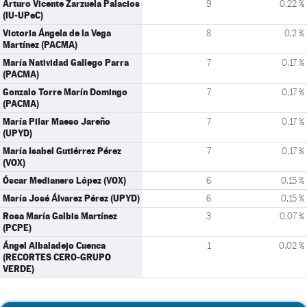
Arturo Vicente Zarzuela Palacios
9
0,22 %
(IU-UPeC)
Victoria Ángela de la Vega
8
0,2 %
Martínez (PACMA)
María Natividad Gallego Parra
7
0,17 %
(PACMA)
Gonzalo Torre Marín Domingo
7
0,17 %
(PACMA)
María Pilar Maeso Jareño
7
0,17 %
(UPYD)
María Isabel Gutiérrez Pérez
7
0,17 %
(VOX)
Óscar Medianero López (VOX)
6
0,15 %
María José Álvarez Pérez (UPYD)
6
0,15 %
Rosa María Galbis Martínez
3
0,07 %
(PCPE)
Ángel Albaladejo Cuenca
1
0,02 %
(RECORTES CERO-GRUPO
VERDE)