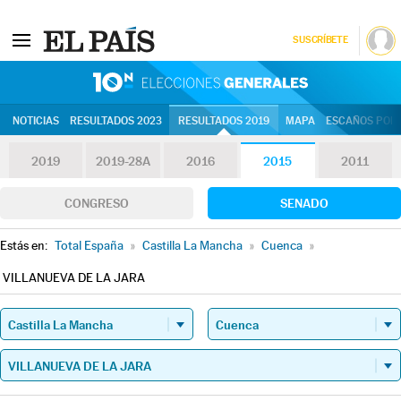
SUSCRÍBETE
10N | Eleccion
NOTICIAS
RESULTADOS 2023
RESULTADOS 2019
MAPA
ESCAÑOS POR 
2019
2019-28A
2016
2015
2011
CONGRESO
SENADO
Estás en:
Total España
»
Castilla La Mancha
»
Cuenca
»
VILLANUEVA DE LA JARA