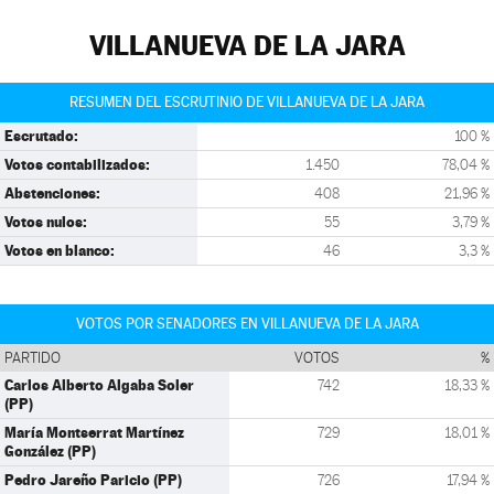
VILLANUEVA DE LA JARA
RESUMEN DEL ESCRUTINIO DE VILLANUEVA DE LA JARA
Escrutado:
100 %
Votos contabilizados:
1.450
78,04 %
Abstenciones:
408
21,96 %
Votos nulos:
55
3,79 %
Votos en blanco:
46
3,3 %
VOTOS POR SENADORES EN VILLANUEVA DE LA JARA
PARTIDO
VOTOS
%
Carlos Alberto Algaba Soler
742
18,33 %
(PP)
María Montserrat Martínez
729
18,01 %
González (PP)
Pedro Jareño Paricio (PP)
726
17,94 %