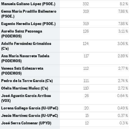
Manuela Galiano López (PSOE.)
332
8,2 %
Gema María Pradillo Ballestero
319
7,88 %
(PSOE.)
Eugenio Heredia López (PSOE.)
319
7,88 %
Aurelio Sainz Pezonaga
126
3,11 %
(PODEMOS)
Adolfo Fernández Grimaldos
124
3,06 %
(C's)
Ana María Navarrete Tudela
117
2,89 %
(PODEMOS)
Vanesa Saiz Echezarreta
112
2,77 %
(PODEMOS)
Pedro de la Torre García (C's)
111
2,74 %
Ofelia Martínez Muñoz (C's)
110
2,72 %
José Agustín García Arribas
26
0,64 %
(VOX)
Lorena Gallego García (IU-UPeC)
20
0,49 %
Jesús Martínez García (IU-UPeC)
15
0,37 %
José Serra Colmenar (UPYD)
12
0,3 %