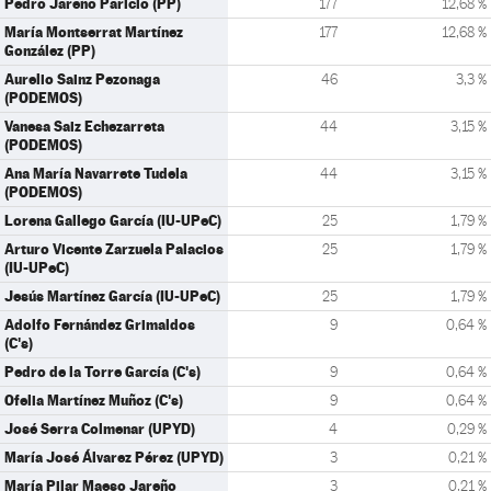
Pedro Jareño Paricio (PP)
177
12,68 %
María Montserrat Martínez
177
12,68 %
González (PP)
Aurelio Sainz Pezonaga
46
3,3 %
(PODEMOS)
Vanesa Saiz Echezarreta
44
3,15 %
(PODEMOS)
Ana María Navarrete Tudela
44
3,15 %
(PODEMOS)
Lorena Gallego García (IU-UPeC)
25
1,79 %
Arturo Vicente Zarzuela Palacios
25
1,79 %
(IU-UPeC)
Jesús Martínez García (IU-UPeC)
25
1,79 %
Adolfo Fernández Grimaldos
9
0,64 %
(C's)
Pedro de la Torre García (C's)
9
0,64 %
Ofelia Martínez Muñoz (C's)
9
0,64 %
José Serra Colmenar (UPYD)
4
0,29 %
María José Álvarez Pérez (UPYD)
3
0,21 %
María Pilar Maeso Jareño
3
0,21 %