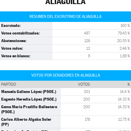
ALIAGUILLA
RESUMEN DEL ESCRUTINIO DE ALIAGUILLA
Escrutado:
100 %
Votos contabilizados:
487
79,45 %
Abstenciones:
126
20,55 %
Votos nulos:
12
2,46 %
Votos en blanco:
9
1,89 %
VOTOS POR SENADORES EN ALIAGUILLA
PARTIDO
VOTOS
%
Manuela Galiano López (PSOE.)
201
14,4 %
Eugenio Heredia López (PSOE.)
200
14,33 %
Gema María Pradillo Ballestero
200
14,33 %
(PSOE.)
Carlos Alberto Algaba Soler
178
12,75 %
(PP)