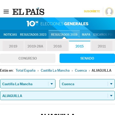
SUSCRÍBETE
10N | Eleccion
NOTICIAS
RESULTADOS 2023
RESULTADOS 2019
MAPA
ESCAÑOS POR 
2019
2019-28A
2016
2015
2011
CONGRESO
SENADO
Estás en:
Total España
»
Castilla La Mancha
»
Cuenca
»
ALIAGUILLA