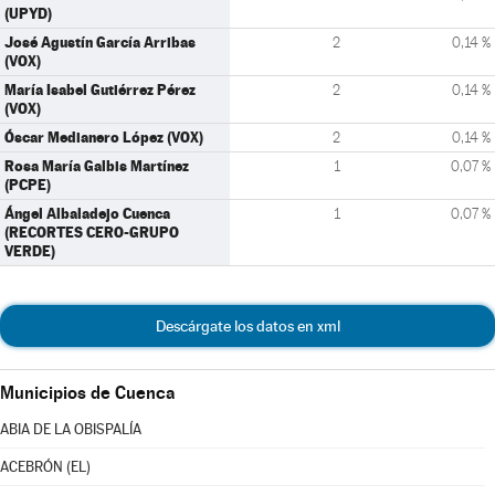
(UPYD)
José Agustín García Arribas
2
0,14 %
(VOX)
María Isabel Gutiérrez Pérez
2
0,14 %
(VOX)
Óscar Medianero López (VOX)
2
0,14 %
Rosa María Galbis Martínez
1
0,07 %
(PCPE)
Ángel Albaladejo Cuenca
1
0,07 %
(RECORTES CERO-GRUPO
VERDE)
Descárgate los datos en xml
Municipios de Cuenca
ABIA DE LA OBISPALÍA
ACEBRÓN (EL)