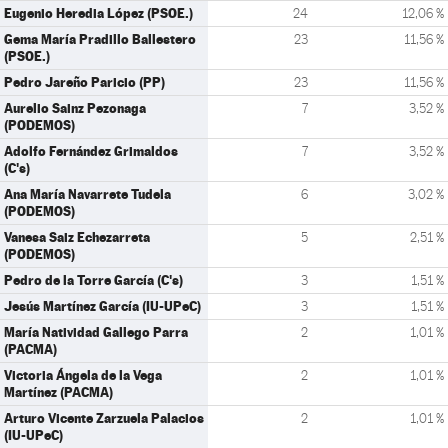
Eugenio Heredia López (PSOE.)
24
12,06 %
Gema María Pradillo Ballestero
23
11,56 %
(PSOE.)
Pedro Jareño Paricio (PP)
23
11,56 %
Aurelio Sainz Pezonaga
7
3,52 %
(PODEMOS)
Adolfo Fernández Grimaldos
7
3,52 %
(C's)
Ana María Navarrete Tudela
6
3,02 %
(PODEMOS)
Vanesa Saiz Echezarreta
5
2,51 %
(PODEMOS)
Pedro de la Torre García (C's)
3
1,51 %
Jesús Martínez García (IU-UPeC)
3
1,51 %
María Natividad Gallego Parra
2
1,01 %
(PACMA)
Victoria Ángela de la Vega
2
1,01 %
Martínez (PACMA)
Arturo Vicente Zarzuela Palacios
2
1,01 %
(IU-UPeC)