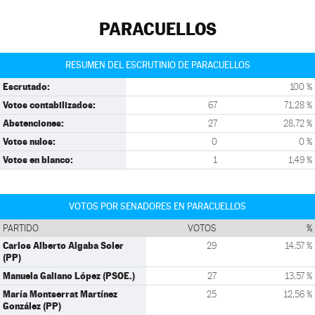
PARACUELLOS
RESUMEN DEL ESCRUTINIO DE PARACUELLOS
Escrutado:
100 %
Votos contabilizados:
67
71,28 %
Abstenciones:
27
28,72 %
Votos nulos:
0
0 %
Votos en blanco:
1
1,49 %
VOTOS POR SENADORES EN PARACUELLOS
PARTIDO
VOTOS
%
Carlos Alberto Algaba Soler
29
14,57 %
(PP)
Manuela Galiano López (PSOE.)
27
13,57 %
María Montserrat Martínez
25
12,56 %
González (PP)