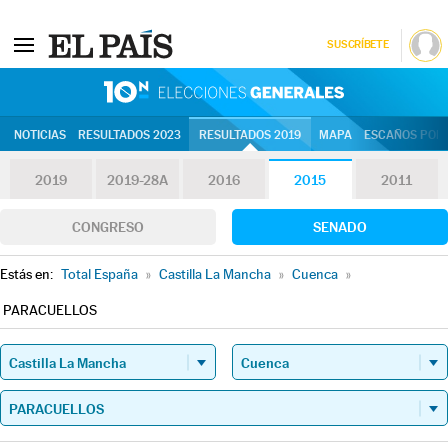
SUSCRÍBETE
10N | Eleccion
NOTICIAS
RESULTADOS 2023
RESULTADOS 2019
MAPA
ESCAÑOS POR 
2019
2019-28A
2016
2015
2011
CONGRESO
SENADO
Estás en:
Total España
»
Castilla La Mancha
»
Cuenca
»
PARACUELLOS