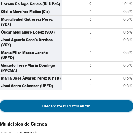
Lorena Gallego García (IU-UPeC)
2
1,01 %
Ofelia Martínez Muñoz (C's)
1
0,5 %
María Isabel Gutiérrez Pérez
1
0,5 %
(VOX)
Óscar Medianero López (VOX)
1
0,5 %
José Agustín García Arribas
1
0,5 %
(VOX)
María Pilar Maeso Jareño
1
0,5 %
(UPYD)
Gonzalo Torre Marín Domingo
1
0,5 %
(PACMA)
María José Álvarez Pérez (UPYD)
1
0,5 %
José Serra Colmenar (UPYD)
1
0,5 %
Descárgate los datos en xml
Municipios de Cuenca