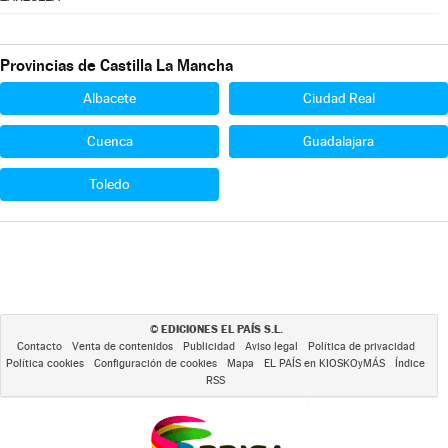
Provincias de Castilla La Mancha
Albacete
Ciudad Real
Cuenca
Guadalajara
Toledo
EDICIONES EL PAÍS S.L.
©
Contacto
Venta de contenidos
Publicidad
Aviso legal
Política de privacidad
Política cookies
Configuración de cookies
Mapa
EL PAÍS en KIOSKOyMÁS
Índice
RSS