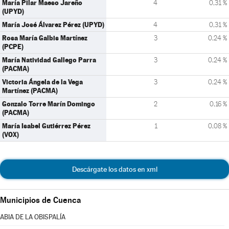
María Pilar Maeso Jareño
4
0,31 %
(UPYD)
María José Álvarez Pérez (UPYD)
4
0,31 %
Rosa María Galbis Martínez
3
0,24 %
(PCPE)
María Natividad Gallego Parra
3
0,24 %
(PACMA)
Victoria Ángela de la Vega
3
0,24 %
Martínez (PACMA)
Gonzalo Torre Marín Domingo
2
0,16 %
(PACMA)
María Isabel Gutiérrez Pérez
1
0,08 %
(VOX)
Descárgate los datos en xml
Municipios de Cuenca
ABIA DE LA OBISPALÍA