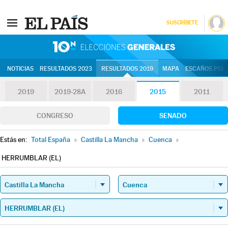
SUSCRÍBETE
10N | Eleccion
NOTICIAS
RESULTADOS 2023
RESULTADOS 2019
MAPA
ESCAÑOS POR 
2019
2019-28A
2016
2015
2011
CONGRESO
SENADO
Estás en:
Total España
»
Castilla La Mancha
»
Cuenca
»
HERRUMBLAR (EL)