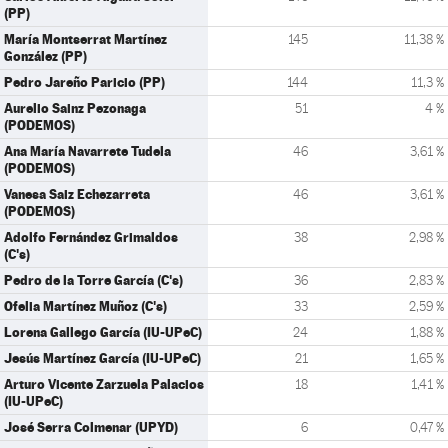
(PP)
María Montserrat Martínez
145
11,38 %
González (PP)
Pedro Jareño Paricio (PP)
144
11,3 %
Aurelio Sainz Pezonaga
51
4 %
(PODEMOS)
Ana María Navarrete Tudela
46
3,61 %
(PODEMOS)
Vanesa Saiz Echezarreta
46
3,61 %
(PODEMOS)
Adolfo Fernández Grimaldos
38
2,98 %
(C's)
Pedro de la Torre García (C's)
36
2,83 %
Ofelia Martínez Muñoz (C's)
33
2,59 %
Lorena Gallego García (IU-UPeC)
24
1,88 %
Jesús Martínez García (IU-UPeC)
21
1,65 %
Arturo Vicente Zarzuela Palacios
18
1,41 %
(IU-UPeC)
José Serra Colmenar (UPYD)
6
0,47 %