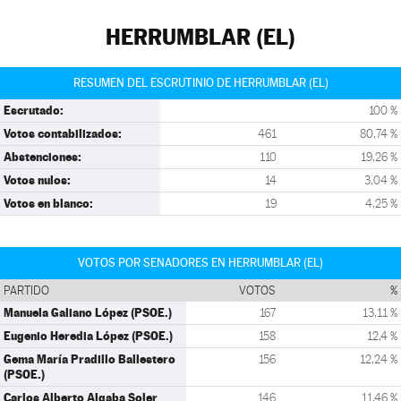
HERRUMBLAR (EL)
RESUMEN DEL ESCRUTINIO DE HERRUMBLAR (EL)
Escrutado:
100 %
Votos contabilizados:
461
80,74 %
Abstenciones:
110
19,26 %
Votos nulos:
14
3,04 %
Votos en blanco:
19
4,25 %
VOTOS POR SENADORES EN HERRUMBLAR (EL)
PARTIDO
VOTOS
%
Manuela Galiano López (PSOE.)
167
13,11 %
Eugenio Heredia López (PSOE.)
158
12,4 %
Gema María Pradillo Ballestero
156
12,24 %
(PSOE.)
Carlos Alberto Algaba Soler
146
11,46 %