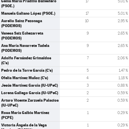
Gema María Pradillo Ballestero
17
5,01 %
(PSOE.)
Manuela Galiano López (PSOE.)
17
5,01 %
Aurelio Sainz Pezonaga
10
2,95 %
(PODEMOS)
Vanesa Saiz Echezarreta
9
2,65 %
(PODEMOS)
Ana María Navarrete Tudela
9
2,65 %
(PODEMOS)
Adolfo Fernández Grimaldos
7
2,06 %
(C's)
Pedro de la Torre García (C's)
5
1,47 %
Ofelia Martínez Muñoz (C's)
4
1,18 %
Jesús Martínez García (IU-UPeC)
3
0,88 %
Lorena Gallego García (IU-UPeC)
2
0,59 %
Arturo Vicente Zarzuela Palacios
2
0,59 %
(IU-UPeC)
Rosa María Galbis Martínez
1
0,29 %
(PCPE)
Victoria Ángela de la Vega
1
0,29 %