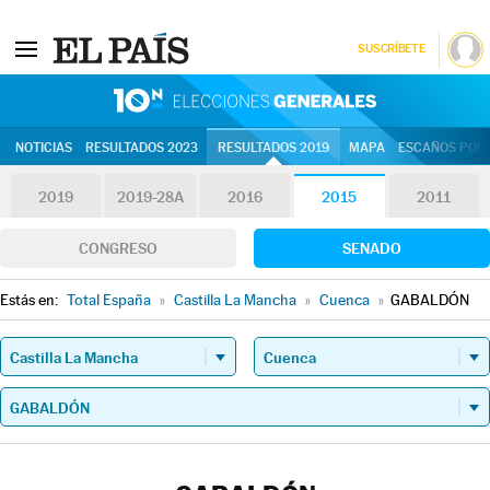
SUSCRÍBETE
10N | Eleccion
NOTICIAS
RESULTADOS 2023
RESULTADOS 2019
MAPA
ESCAÑOS POR 
2019
2019-28A
2016
2015
2011
CONGRESO
SENADO
Estás en:
Total España
»
Castilla La Mancha
»
Cuenca
»
GABALDÓN