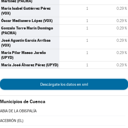
Martínez (PACMA)
María Isabel Gutiérrez Pérez
1
0,29 %
(VOX)
Óscar Medianero López (VOX)
1
0,29 %
Gonzalo Torre Marín Domingo
1
0,29 %
(PACMA)
José Agustín García Arribas
1
0,29 %
(VOX)
María Pilar Maeso Jareño
1
0,29 %
(UPYD)
María José Álvarez Pérez (UPYD)
1
0,29 %
Descárgate los datos en xml
Municipios de Cuenca
ABIA DE LA OBISPALÍA
ACEBRÓN (EL)