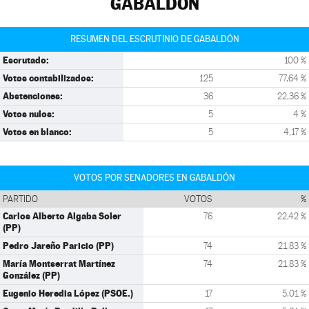
GABALDÓN
RESUMEN DEL ESCRUTINIO DE GABALDÓN
Escrutado:
100 %
Votos contabilizados:
125
77,64 %
Abstenciones:
36
22,36 %
Votos nulos:
5
4 %
Votos en blanco:
5
4,17 %
VOTOS POR SENADORES EN GABALDÓN
PARTIDO
VOTOS
%
Carlos Alberto Algaba Soler
76
22,42 %
(PP)
Pedro Jareño Paricio (PP)
74
21,83 %
María Montserrat Martínez
74
21,83 %
González (PP)
Eugenio Heredia López (PSOE.)
17
5,01 %