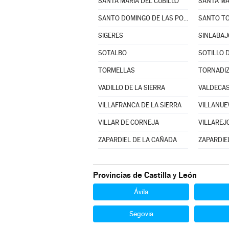
SANTA MARÍA DEL CUBILLO
SANTO DOMINGO DE LAS POSADAS
SANTO TO
SIGERES
SINLABAJ
SOTALBO
SOTILLO 
TORMELLAS
TORNADIZ
VADILLO DE LA SIERRA
VALDECA
VILLAFRANCA DE LA SIERRA
VILLANUEV
VILLAR DE CORNEJA
VILLAREJ
ZAPARDIEL DE LA CAÑADA
ZAPARDIEL
Provincias de Castilla y León
Ávila
Segovia