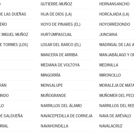
O
GUTIERRE-MUÑOZ
HERNANSANCHO
DE LAS DUEÑAS
HIJA DE DIOS (LA)
HORCAJADA (LA)
ERO
HOYO DE PINARES (EL)
HOYORREDONDO
 MIGUEL MUÑOZ
HURTUMPASCUAL
JUNCIANA
E TORMES (LOS)
LOSAR DEL BARCO (EL)
MANCERA DE ARRIBA
MEDIANA DE VOLTOYA
MEDINILLA
MINGORRÍA
MIRONCILLO
RÁN
MONSALUPE
MORALEJA DE MAT
INDO
MUÑOGRANDE
MUÑOMER DEL PEC
LO
NARRILLOS DEL ÁLAMO
NARRILLOS DEL RE
DE SALDUEÑA
NAVACEPEDILLA DE CORNEJA
NAVA DE ARÉVALO
RIAL
NAVAHONDILLA
NAVALACRUZ