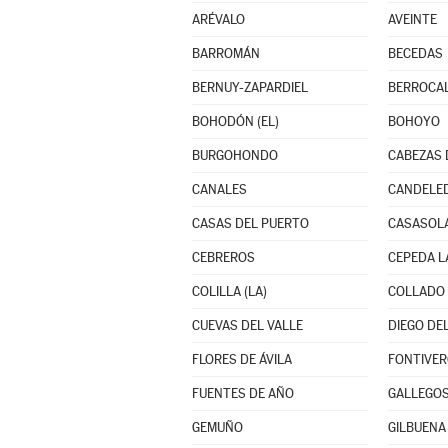
ARÉVALO
AVEINTE
BARROMÁN
BECEDAS
BERNUY-ZAPARDIEL
BERROCA
BOHODÓN (EL)
BOHOYO
BURGOHONDO
CABEZAS 
CANALES
CANDELE
CASAS DEL PUERTO
CASASOL
CEBREROS
CEPEDA L
COLILLA (LA)
COLLADO
CUEVAS DEL VALLE
DIEGO DE
FLORES DE ÁVILA
FONTIVE
FUENTES DE AÑO
GALLEGOS
GEMUÑO
GILBUENA