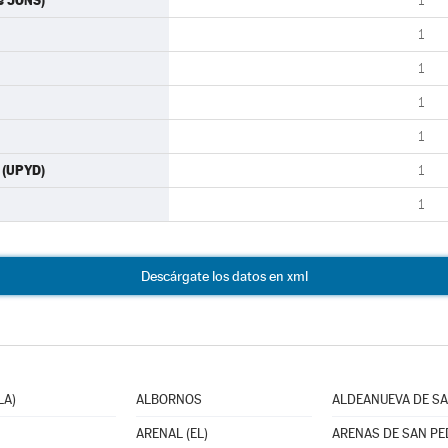
as JONS)
1
1
1
1
1
 (UPYD)
1
1
Descárgate los datos en xml
LA)
ALBORNOS
ALDEANUEVA DE SA
ARENAL (EL)
ARENAS DE SAN P