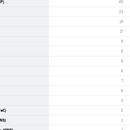
PP)
45
23
19
17
9
8
8
8
7
6
3
PeC)
2
ONS)
1