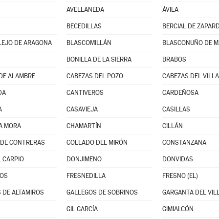
AVELLANEDA
ÁVILA
BECEDILLAS
BERCIAL DE ZAPARD
LEJO DE ARAGONA
BLASCOMILLÁN
BONILLA DE LA SIERRA
BRABOS
DE ALAMBRE
CABEZAS DEL POZO
CABEZAS DEL VILL
DA
CANTIVEROS
CARDEÑOSA
A
CASAVIEJA
CASILLAS
A MORA
CHAMARTÍN
CILLÁN
 DE CONTRERAS
COLLADO DEL MIRÓN
CONSTANZANA
L CARPIO
DONJIMENO
DONVIDAS
ROS
FRESNEDILLA
FRESNO (EL)
 DE ALTAMIROS
GALLEGOS DE SOBRINOS
GARGANTA DEL VIL
GIL GARCÍA
GIMIALCÓN