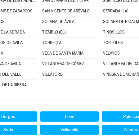
SANTA MARÍA DE LOS CABALLEROS
SANTA MARÍA DEL TIÉTAR
SANTIAGO DEL CO
MÉ DE ZABARCOS
SAN VICENTE DE ARÉVALO
SERRADA (LA)
OS
SOLANA DE ÁVILA
SOLANA DE RIOAL
DE LA ADRADA
TIEMBLO (EL)
TIÑOSILLOS
OS DE ÁVILA
TORRE (LA)
TÓRTOLES
SA
VEGA DE SANTA MARÍA
VELAYOS
A DE ÁVILA
VILLANUEVA DE GÓMEZ
VILLANUEVA DEL A
O DEL VALLE
VILLATORO
VIÑEGRA DE MORA
 DE LA RIBERA
Burgos
León
Palencia
Soria
Valladolid
Zamora