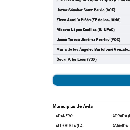
Francisco Miguel López Vázquez (FE de l
Javier Sánchez Sainz Pardo (VOX)
Elena Antolín Piñán (FE de las JONS)
Alberto López Casillas (IU-UPeC)
Juana Teresa Jiménez Perrino (VOX)
María de los Ángeles Bartolomé González
Óscar Aller León (VOX)
Municipios de Ávila
ADANERO
ADRADA (
ALDEHUELA (LA)
AMAVIDA