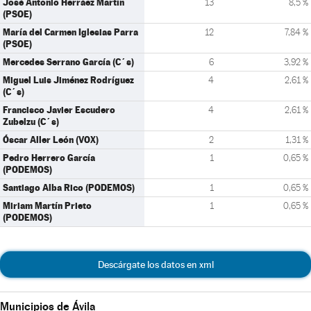
José Antonio Herráez Martín
13
8,5 %
(PSOE)
María del Carmen Iglesias Parra
12
7,84 %
(PSOE)
Mercedes Serrano García (C´s)
6
3,92 %
Miguel Luis Jiménez Rodríguez
4
2,61 %
(C´s)
Francisco Javier Escudero
4
2,61 %
Zubelzu (C´s)
Óscar Aller León (VOX)
2
1,31 %
Pedro Herrero García
1
0,65 %
(PODEMOS)
Santiago Alba Rico (PODEMOS)
1
0,65 %
Miriam Martín Prieto
1
0,65 %
(PODEMOS)
Descárgate los datos en xml
Municipios de Ávila