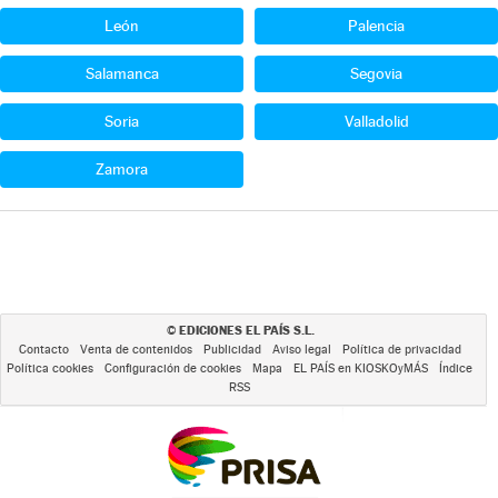
León
Palencia
Salamanca
Segovia
Soria
Valladolid
Zamora
EDICIONES EL PAÍS S.L.
©
Contacto
Venta de contenidos
Publicidad
Aviso legal
Política de privacidad
Política cookies
Configuración de cookies
Mapa
EL PAÍS en KIOSKOyMÁS
Índice
RSS