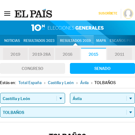
SUSCRÍBETE
10N | Eleccion
NOTICIAS
RESULTADOS 2023
RESULTADOS 2019
MAPA
ESCAÑOS POR 
2019
2019-28A
2016
2015
2011
CONGRESO
SENADO
Estás en:
Total España
»
Castilla y León
»
Ávila
»
TOLBAÑOS