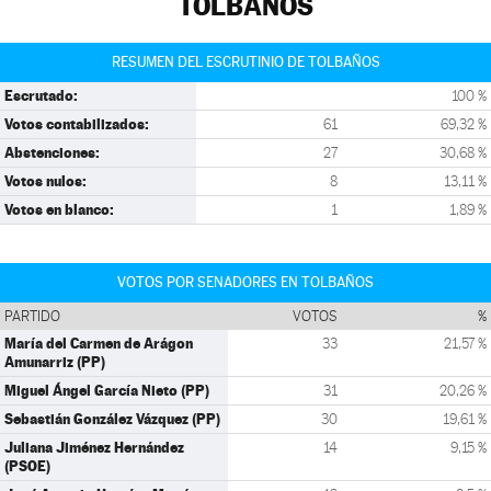
TOLBAÑOS
RESUMEN DEL ESCRUTINIO DE TOLBAÑOS
Escrutado:
100 %
Votos contabilizados:
61
69,32 %
Abstenciones:
27
30,68 %
Votos nulos:
8
13,11 %
Votos en blanco:
1
1,89 %
VOTOS POR SENADORES EN TOLBAÑOS
PARTIDO
VOTOS
%
María del Carmen de Arágon
33
21,57 %
Amunarriz (PP)
Miguel Ángel García Nieto (PP)
31
20,26 %
Sebastián González Vázquez (PP)
30
19,61 %
Juliana Jiménez Hernández
14
9,15 %
(PSOE)