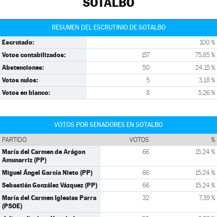
SOTALBO
RESUMEN DEL ESCRUTINIO DE SOTALBO
Escrutado:
100 %
Votos contabilizados:
157
75,85 %
Abstenciones:
50
24,15 %
Votos nulos:
5
3,18 %
Votos en blanco:
8
5,26 %
VOTOS POR SENADORES EN SOTALBO
PARTIDO
VOTOS
%
María del Carmen de Arágon
66
15,24 %
Amunarriz (PP)
Miguel Ángel García Nieto (PP)
66
15,24 %
Sebastián González Vázquez (PP)
66
15,24 %
María del Carmen Iglesias Parra
32
7,39 %
(PSOE)