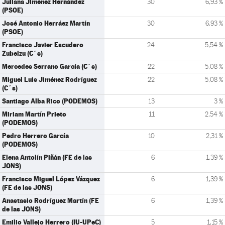
Juliana Jiménez Hernández
30
6,93 %
(PSOE)
José Antonio Herráez Martín
30
6,93 %
(PSOE)
Francisco Javier Escudero
24
5,54 %
Zubelzu (C´s)
Mercedes Serrano García (C´s)
22
5,08 %
Miguel Luis Jiménez Rodríguez
22
5,08 %
(C´s)
Santiago Alba Rico (PODEMOS)
13
3 %
Miriam Martín Prieto
11
2,54 %
(PODEMOS)
Pedro Herrero García
10
2,31 %
(PODEMOS)
Elena Antolín Piñán (FE de las
6
1,39 %
JONS)
Francisco Miguel López Vázquez
6
1,39 %
(FE de las JONS)
Anastasio Rodríguez Martín (FE
6
1,39 %
de las JONS)
Emilio Vallejo Herrero (IU-UPeC)
5
1,15 %