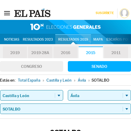
SUSCRÍBETE
10N | Eleccion
NOTICIAS
RESULTADOS 2023
RESULTADOS 2019
MAPA
ESCAÑOS POR 
2019
2019-28A
2016
2015
2011
CONGRESO
SENADO
Estás en:
Total España
»
Castilla y León
»
Ávila
»
SOTALBO