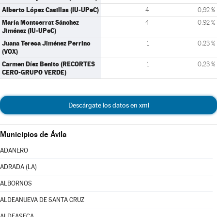
Alberto López Casillas (IU-UPeC)
4
0,92 %
María Montserrat Sánchez
4
0,92 %
Jiménez (IU-UPeC)
Juana Teresa Jiménez Perrino
1
0,23 %
(VOX)
Carmen Díez Benito (RECORTES
1
0,23 %
CERO-GRUPO VERDE)
Descárgate los datos en xml
Municipios de Ávila
ADANERO
ADRADA (LA)
ALBORNOS
ALDEANUEVA DE SANTA CRUZ
ALDEASECA