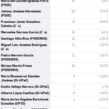
María del Carmen Iglesias Parra
30
7,28 %
(PSOE)
Juliana Jiménez Hernández
29
7,04 %
(PSOE)
Francisco Javier Escudero
15
3,64 %
Zubelzu (C´s)
Mercedes Serrano García (C´s)
14
3,4 %
Santiago Alba Rico (PODEMOS)
12
2,91 %
Miguel Luis Jiménez Rodríguez
11
2,67 %
(C´s)
Pedro Herrero García
11
2,67 %
(PODEMOS)
Miriam Martín Prieto
10
2,43 %
(PODEMOS)
María Montserrat Sánchez
9
2,18 %
Jiménez (IU-UPeC)
Emilio Vallejo Herrero (IU-UPeC)
7
1,7 %
Alberto López Casillas (IU-UPeC)
6
1,46 %
María de los Ángeles Bartolomé
1
0,24 %
González (UPYD)