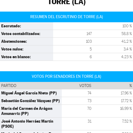
TORRE (LA)
RESUMEN DEL ESCRUTINIO DE TORRE (LA)
Escrutado:
100 %
Votos contabilizados:
147
58,8 %
Abstenciones:
103
41,2 %
Votos nulos:
5
3,4 %
Votos en blanco:
6
4,23 %
VOTOS POR SENADORES EN TORRE (LA)
PARTIDO
VOTOS
%
Miguel Ángel García Nieto (PP)
74
17,96 %
Sebastián González Vázquez (PP)
73
17,72 %
María del Carmen de Arágon
70
16,99 %
Amunarriz (PP)
José Antonio Herráez Martín
31
7,52 %
(PSOE)