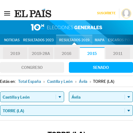
SUSCRÍBETE
10N | Eleccion
NOTICIAS
RESULTADOS 2023
RESULTADOS 2019
MAPA
ESCAÑOS POR 
2019
2019-28A
2016
2015
2011
CONGRESO
SENADO
Estás en:
Total España
»
Castilla y León
»
Ávila
»
TORRE (LA)