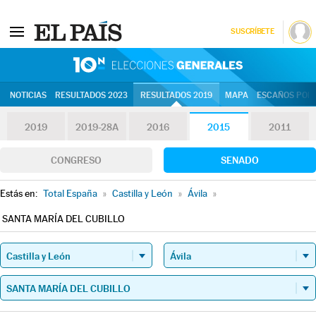
SUSCRÍBETE
10N | Eleccion
NOTICIAS
RESULTADOS 2023
RESULTADOS 2019
MAPA
ESCAÑOS POR 
2019
2019-28A
2016
2015
2011
CONGRESO
SENADO
Estás en:
Total España
»
Castilla y León
»
Ávila
»
SANTA MARÍA DEL CUBILLO