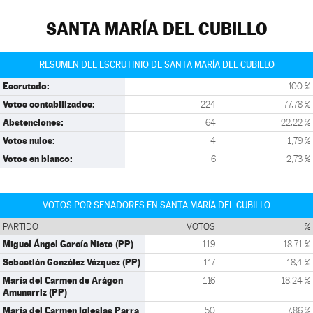
SANTA MARÍA DEL CUBILLO
RESUMEN DEL ESCRUTINIO DE SANTA MARÍA DEL CUBILLO
Escrutado:
100 %
Votos contabilizados:
224
77,78 %
Abstenciones:
64
22,22 %
Votos nulos:
4
1,79 %
Votos en blanco:
6
2,73 %
VOTOS POR SENADORES EN SANTA MARÍA DEL CUBILLO
PARTIDO
VOTOS
%
Miguel Ángel García Nieto (PP)
119
18,71 %
Sebastián González Vázquez (PP)
117
18,4 %
María del Carmen de Arágon
116
18,24 %
Amunarriz (PP)
María del Carmen Iglesias Parra
50
7,86 %