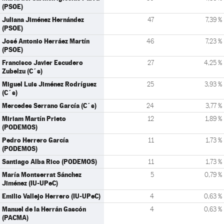
(PSOE)
Juliana Jiménez Hernández
47
7,39 %
(PSOE)
José Antonio Herráez Martín
46
7,23 %
(PSOE)
Francisco Javier Escudero
27
4,25 %
Zubelzu (C´s)
Miguel Luis Jiménez Rodríguez
25
3,93 %
(C´s)
Mercedes Serrano García (C´s)
24
3,77 %
Miriam Martín Prieto
12
1,89 %
(PODEMOS)
Pedro Herrero García
11
1,73 %
(PODEMOS)
Santiago Alba Rico (PODEMOS)
11
1,73 %
María Montserrat Sánchez
5
0,79 %
Jiménez (IU-UPeC)
Emilio Vallejo Herrero (IU-UPeC)
4
0,63 %
Manuel de la Herrán Gascón
4
0,63 %
(PACMA)