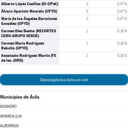
Alberto López Casillas (IU-UPeC)
3
0,47 %
Álvaro Aparicio Mourelo (UPYD)
3
0,47 %
María de los Ángeles Bartolomé
3
0,47 %
González (UPYD)
Carmen Díez Benito (RECORTES
1
0,16 %
CERO-GRUPO VERDE)
Carmen María Rodríguez
1
0,16 %
Rebollo (UPYD)
Anastasio Rodríguez Martín (FE
1
0,16 %
de las JONS)
Descárgate los datos en xml
Municipios de Ávila
ADANERO
ADRADA (LA)
ALBORNOS