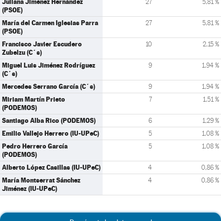
Juliana Jiménez Hernández
27
5,81 %
(PSOE)
María del Carmen Iglesias Parra
27
5,81 %
(PSOE)
Francisco Javier Escudero
10
2,15 %
Zubelzu (C´s)
Miguel Luis Jiménez Rodríguez
9
1,94 %
(C´s)
Mercedes Serrano García (C´s)
9
1,94 %
Miriam Martín Prieto
7
1,51 %
(PODEMOS)
Santiago Alba Rico (PODEMOS)
6
1,29 %
Emilio Vallejo Herrero (IU-UPeC)
5
1,08 %
Pedro Herrero García
5
1,08 %
(PODEMOS)
Alberto López Casillas (IU-UPeC)
4
0,86 %
María Montserrat Sánchez
4
0,86 %
Jiménez (IU-UPeC)