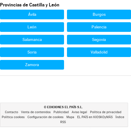
Provincias de Castilla y León
Ávila
Burgos
León
Palencia
Salamanca
Segovia
Soria
Valladolid
Zamora
EDICIONES EL PAÍS S.L.
©
Contacto
Venta de contenidos
Publicidad
Aviso legal
Política de privacidad
Política cookies
Configuración de cookies
Mapa
EL PAÍS en KIOSKOyMÁS
Índice
RSS