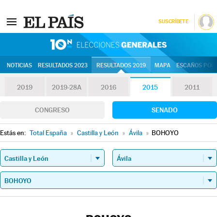
SUSCRÍBETE
10N | Eleccion
NOTICIAS
RESULTADOS 2023
RESULTADOS 2019
MAPA
ESCAÑOS POR 
2019
2019-28A
2016
2015
2011
CONGRESO
SENADO
Estás en:
Total España
»
Castilla y León
»
Ávila
»
BOHOYO