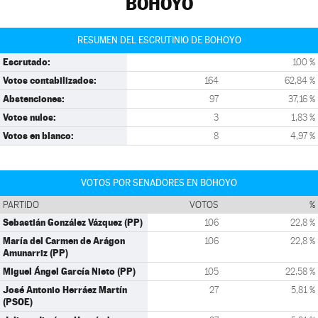
BOHOYO
RESUMEN DEL ESCRUTINIO DE BOHOYO
Escrutado:
100 %
Votos contabilizados:
164
62,84 %
Abstenciones:
97
37,16 %
Votos nulos:
3
1,83 %
Votos en blanco:
8
4,97 %
VOTOS POR SENADORES EN BOHOYO
PARTIDO
VOTOS
%
Sebastián González Vázquez (PP)
106
22,8 %
María del Carmen de Arágon
106
22,8 %
Amunarriz (PP)
Miguel Ángel García Nieto (PP)
105
22,58 %
José Antonio Herráez Martín
27
5,81 %
(PSOE)