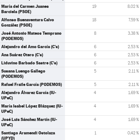
María del Carmen Juanes
19
8,02 %
Barciela (PSOE)
Alfonso Buenaventura Calvo
18
7,59 %
González (PSOE)
José Antonio Mateos Temprano
8
3,38 %
(PODEMOS)
Alejandro del Amo García (C's)
6
2,53 %
Ana Suárez Otero (C's)
6
2,53 %
Liduvino Barbado Sastre (C's)
6
2,53 %
Susana Luengo Gallego
5
2,11 %
(PODEMOS)
Rafael Fraile García (PODEMOS)
5
2,11 %
Alejandro Álvarez García (IU-
4
1,69 %
UPeC)
María Isabel López Blázquez (IU-
4
1,69 %
UPeC)
José Luis Sánchez Martín (IU-
4
1,69 %
UPeC)
Santiago Aramendi Ostolaza
1
0,42 %
(UPYD)