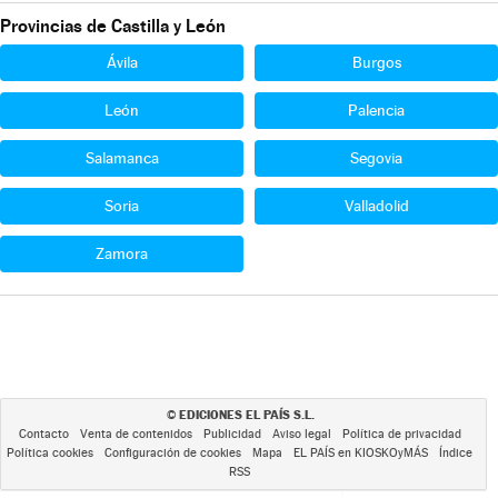
Provincias de Castilla y León
Ávila
Burgos
León
Palencia
Salamanca
Segovia
Soria
Valladolid
Zamora
EDICIONES EL PAÍS S.L.
©
Contacto
Venta de contenidos
Publicidad
Aviso legal
Política de privacidad
Política cookies
Configuración de cookies
Mapa
EL PAÍS en KIOSKOyMÁS
Índice
RSS