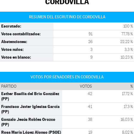
CORDOVILLA
RESUMEN DEL ESCRUTINIO DE CORDOVILLA
Escrutado:
100 %
Votos contabilizados:
91
77,78 %
Abstenciones:
26
22,22 %
Votos nulos:
3
3,3 %
Votos en blanco:
9
10,23 %
VOTOS POR SENADORES EN CORDOVILLA
PARTIDO
VOTOS
%
Esther Basilia del Brio González
42
17,72 %
(PP)
Francisco Javier Iglesias García
41
17,3 %
(PP)
Gonzalo Jesús Robles Orozco
38
16,03 %
(PP)
Rosa María López Alonso (PSOE)
19
8,02 %