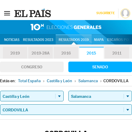
SUSCRÍBETE
10N | Eleccion
NOTICIAS
RESULTADOS 2023
RESULTADOS 2019
MAPA
ESCAÑOS POR 
2019
2019-28A
2016
2015
2011
CONGRESO
SENADO
Estás en:
Total España
»
Castilla y León
»
Salamanca
»
CORDOVILLA