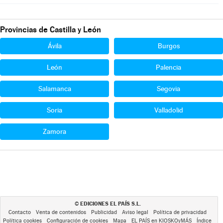
Provincias de Castilla y León
Ávila
Burgos
León
Palencia
Salamanca
Segovia
Soria
Valladolid
Zamora
EDICIONES EL PAÍS S.L.
©
Contacto
Venta de contenidos
Publicidad
Aviso legal
Política de privacidad
Política cookies
Configuración de cookies
Mapa
EL PAÍS en KIOSKOyMÁS
Índice