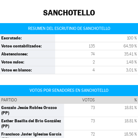
SANCHOTELLO
RESUMEN DEL ESCRUTINIO DE SANCHOTELLO
Escrutado:
100 %
Votos contabilizados:
135
64,59 %
Abstenciones:
74
35,41 %
Votos nulos:
2
1,48 %
Votos en blanco:
4
3,01 %
VOTOS POR SENADORES EN SANCHOTELLO
PARTIDO
VOTOS
%
Gonzalo Jesús Robles Orozco
73
18,81 %
(PP)
Esther Basilia del Brio González
73
18,81 %
(PP)
Francisco Javier Iglesias García
72
18,56 %