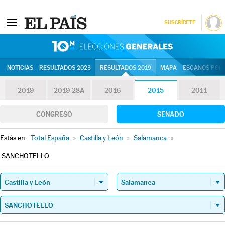
SUSCRÍBETE
10N | Eleccion
NOTICIAS
RESULTADOS 2023
RESULTADOS 2019
MAPA
ESCAÑOS POR 
2019
2019-28A
2016
2015
2011
CONGRESO
SENADO
Estás en:
Total España
»
Castilla y León
»
Salamanca
»
SANCHOTELLO