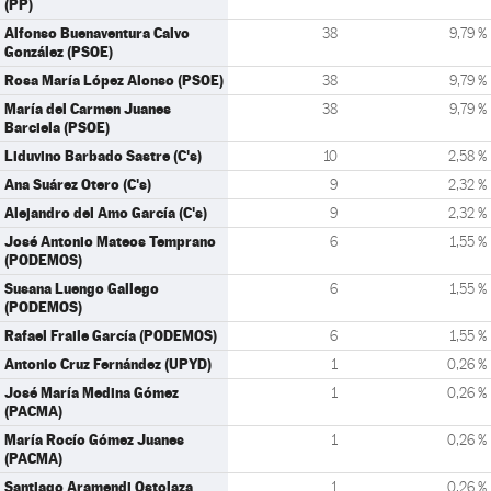
(PP)
Alfonso Buenaventura Calvo
38
9,79 %
González (PSOE)
Rosa María López Alonso (PSOE)
38
9,79 %
María del Carmen Juanes
38
9,79 %
Barciela (PSOE)
Liduvino Barbado Sastre (C's)
10
2,58 %
Ana Suárez Otero (C's)
9
2,32 %
Alejandro del Amo García (C's)
9
2,32 %
José Antonio Mateos Temprano
6
1,55 %
(PODEMOS)
Susana Luengo Gallego
6
1,55 %
(PODEMOS)
Rafael Fraile García (PODEMOS)
6
1,55 %
Antonio Cruz Fernández (UPYD)
1
0,26 %
José María Medina Gómez
1
0,26 %
(PACMA)
María Rocío Gómez Juanes
1
0,26 %
(PACMA)
Santiago Aramendi Ostolaza
1
0,26 %