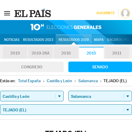
SUSCRÍBETE
10N | Eleccion
NOTICIAS
RESULTADOS 2023
RESULTADOS 2019
MAPA
ESCAÑOS POR 
2019
2019-28A
2016
2015
2011
CONGRESO
SENADO
Estás en:
Total España
»
Castilla y León
»
Salamanca
»
TEJADO (EL)