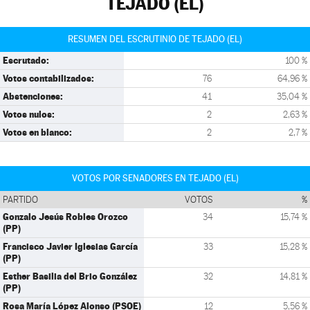
TEJADO (EL)
RESUMEN DEL ESCRUTINIO DE TEJADO (EL)
Escrutado:
100 %
Votos contabilizados:
76
64,96 %
Abstenciones:
41
35,04 %
Votos nulos:
2
2,63 %
Votos en blanco:
2
2,7 %
VOTOS POR SENADORES EN TEJADO (EL)
PARTIDO
VOTOS
%
Gonzalo Jesús Robles Orozco
34
15,74 %
(PP)
Francisco Javier Iglesias García
33
15,28 %
(PP)
Esther Basilia del Brio González
32
14,81 %
(PP)
Rosa María López Alonso (PSOE)
12
5,56 %