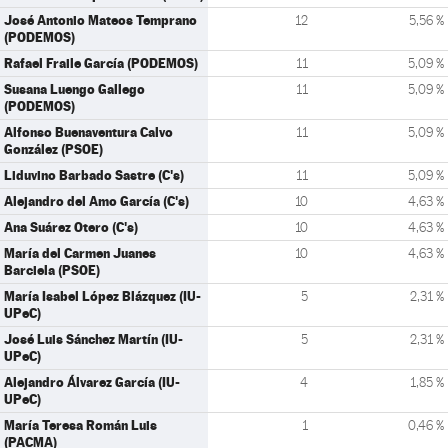
José Antonio Mateos Temprano
12
5,56 %
(PODEMOS)
Rafael Fraile García (PODEMOS)
11
5,09 %
Susana Luengo Gallego
11
5,09 %
(PODEMOS)
Alfonso Buenaventura Calvo
11
5,09 %
González (PSOE)
Liduvino Barbado Sastre (C's)
11
5,09 %
Alejandro del Amo García (C's)
10
4,63 %
Ana Suárez Otero (C's)
10
4,63 %
María del Carmen Juanes
10
4,63 %
Barciela (PSOE)
María Isabel López Blázquez (IU-
5
2,31 %
UPeC)
José Luis Sánchez Martín (IU-
5
2,31 %
UPeC)
Alejandro Álvarez García (IU-
4
1,85 %
UPeC)
María Teresa Román Luis
1
0,46 %
(PACMA)