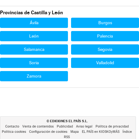
Provincias de Castilla y León
Ávila
Burgos
León
Palencia
Salamanca
Segovia
Soria
Valladolid
Zamora
EDICIONES EL PAÍS S.L.
©
Contacto
Venta de contenidos
Publicidad
Aviso legal
Política de privacidad
Política cookies
Configuración de cookies
Mapa
EL PAÍS en KIOSKOyMÁS
Índice
RSS