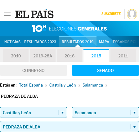
SUSCRÍBETE
10N | Eleccion
NOTICIAS
RESULTADOS 2023
RESULTADOS 2019
MAPA
ESCAÑOS POR 
2019
2019-28A
2016
2015
2011
CONGRESO
SENADO
Estás en:
Total España
»
Castilla y León
»
Salamanca
»
PEDRAZA DE ALBA