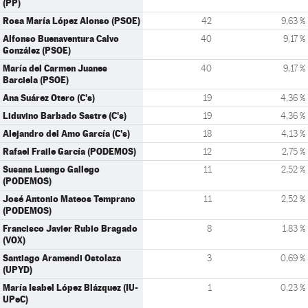
(PP)
Rosa María López Alonso (PSOE)
42
9,63 %
Alfonso Buenaventura Calvo
40
9,17 %
González (PSOE)
María del Carmen Juanes
40
9,17 %
Barciela (PSOE)
Ana Suárez Otero (C's)
19
4,36 %
Liduvino Barbado Sastre (C's)
19
4,36 %
Alejandro del Amo García (C's)
18
4,13 %
Rafael Fraile García (PODEMOS)
12
2,75 %
Susana Luengo Gallego
11
2,52 %
(PODEMOS)
José Antonio Mateos Temprano
11
2,52 %
(PODEMOS)
Francisco Javier Rubio Bragado
8
1,83 %
(VOX)
Santiago Aramendi Ostolaza
3
0,69 %
(UPYD)
María Isabel López Blázquez (IU-
1
0,23 %
UPeC)