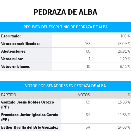
PEDRAZA DE ALBA
RESUMEN DEL ESCRUTINIO DE PEDRAZA DE ALBA
Escrutado:
100 %
Votos contabilizados:
163
73,09 %
Abstenciones:
60
26,91 %
Votos nulos:
7
4,29 %
Votos en blanco:
10
6,41 %
VOTOS POR SENADORES EN PEDRAZA DE ALBA
PARTIDO
VOTOS
%
Gonzalo Jesús Robles Orozco
69
15,83 %
(PP)
Francisco Javier Iglesias García
64
14,68 %
(PP)
Esther Basilia del Brio González
64
14,68 %