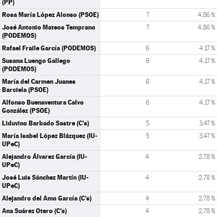
(PP)
Rosa María López Alonso (PSOE)
7
4,86 %
José Antonio Mateos Temprano
7
4,86 %
(PODEMOS)
Rafael Fraile García (PODEMOS)
6
4,17 %
Susana Luengo Gallego
6
4,17 %
(PODEMOS)
María del Carmen Juanes
6
4,17 %
Barciela (PSOE)
Alfonso Buenaventura Calvo
6
4,17 %
González (PSOE)
Liduvino Barbado Sastre (C's)
5
3,47 %
María Isabel López Blázquez (IU-
5
3,47 %
UPeC)
Alejandro Álvarez García (IU-
4
2,78 %
UPeC)
José Luis Sánchez Martín (IU-
4
2,78 %
UPeC)
Alejandro del Amo García (C's)
4
2,78 %
Ana Suárez Otero (C's)
4
2,78 %