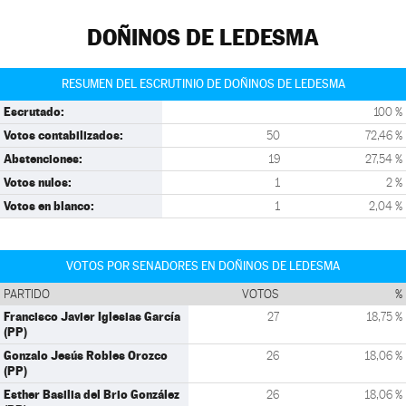
DOÑINOS DE LEDESMA
RESUMEN DEL ESCRUTINIO DE DOÑINOS DE LEDESMA
Escrutado:
100 %
Votos contabilizados:
50
72,46 %
Abstenciones:
19
27,54 %
Votos nulos:
1
2 %
Votos en blanco:
1
2,04 %
VOTOS POR SENADORES EN DOÑINOS DE LEDESMA
PARTIDO
VOTOS
%
Francisco Javier Iglesias García
27
18,75 %
(PP)
Gonzalo Jesús Robles Orozco
26
18,06 %
(PP)
Esther Basilia del Brio González
26
18,06 %