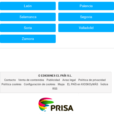
León
Palencia
Salamanca
Segovia
Soria
Valladolid
Zamora
EDICIONES EL PAÍS S.L.
©
Contacto
Venta de contenidos
Publicidad
Aviso legal
Política de privacidad
Política cookies
Configuración de cookies
Mapa
EL PAÍS en KIOSKOyMÁS
Índice
RSS