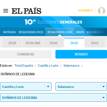
SUSCRÍBETE
10N | Eleccion
NOTICIAS
RESULTADOS 2023
RESULTADOS 2019
MAPA
ESCAÑOS POR 
2019
2019-28A
2016
2015
2011
CONGRESO
SENADO
Estás en:
Total España
»
Castilla y León
»
Salamanca
»
DOÑINOS DE LEDESMA