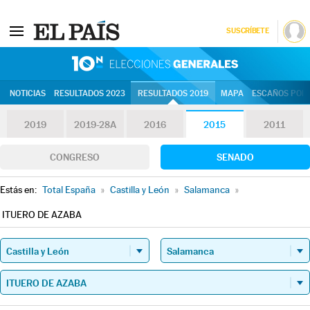
SUSCRÍBETE
10N | Eleccion
NOTICIAS
RESULTADOS 2023
RESULTADOS 2019
MAPA
ESCAÑOS POR 
2019
2019-28A
2016
2015
2011
CONGRESO
SENADO
Estás en:
Total España
»
Castilla y León
»
Salamanca
»
ITUERO DE AZABA