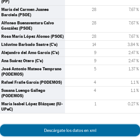
(PP)
María del Carmen Juanes
28
7,67 %
Barciela (PSOE)
Alfonso Buenaventura Calvo
28
7,67 %
González (PSOE)
Rosa María López Alonso (PSOE)
28
7,67 %
Liduvino Barbado Sastre (C's)
14
3,84 %
Alejandro del Amo García (C's)
9
2,47 %
Ana Suárez Otero (C's)
9
2,47 %
José Antonio Mateos Temprano
5
1,37 %
(PODEMOS)
Rafael Fraile García (PODEMOS)
4
1,1 %
Susana Luengo Gallego
4
1,1 %
(PODEMOS)
María Isabel López Blázquez (IU-
1
0,27 %
UPeC)
Descárgate los datos en xml