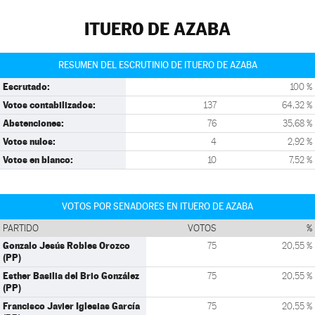
ITUERO DE AZABA
RESUMEN DEL ESCRUTINIO DE ITUERO DE AZABA
Escrutado:
100 %
Votos contabilizados:
137
64,32 %
Abstenciones:
76
35,68 %
Votos nulos:
4
2,92 %
Votos en blanco:
10
7,52 %
VOTOS POR SENADORES EN ITUERO DE AZABA
PARTIDO
VOTOS
%
Gonzalo Jesús Robles Orozco
75
20,55 %
(PP)
Esther Basilia del Brio González
75
20,55 %
(PP)
Francisco Javier Iglesias García
75
20,55 %